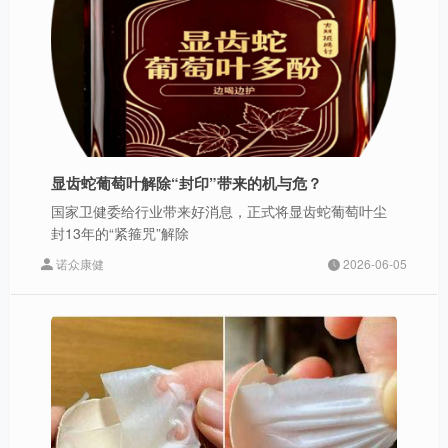
显齿蛇葡萄叶解除“封印”带来的机与危？
国家卫健委给行业带来好消息，正式将显齿蛇葡萄叶尘
封13年的“紧箍咒”解除
诺众康健
2026-06-05