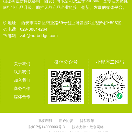
植提桥创新科技咨询（西安）有限公司成立于2008年，是专注天然健
康行业产品升级、助推天然产品企业链接、创新、发展的媒体平台。
地址： 西安市高新区锦业路69号创业研发园C区瞪羚谷F506室
电话：029-88814264
邮箱：zxh@herbridge.com
微信公众号
小程序二维码
关于我们
联系我们
加入我们
商务合作
媒体合作
版权声明
用户协议
隐私政策
陕ICP备14009003号-3
技术支持：
欣创网络