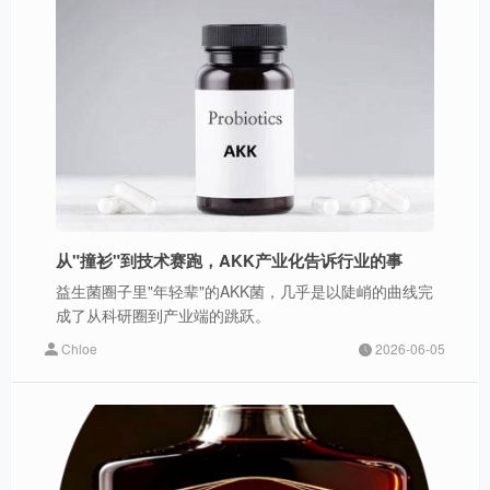
从"撞衫"到技术赛跑，AKK产业化告诉行业的事
益生菌圈子里"年轻辈"的AKK菌，几乎是以陡峭的曲线完
成了从科研圈到产业端的跳跃。
Chloe
2026-06-05