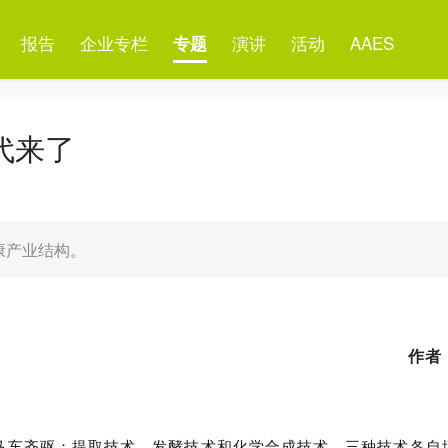
报告
企业专栏
演讲
活动
AAES
专题
代来了
康产业结构。
作者
马车齐驱：提取技术，发酵技术和化学合成技术。三种技术各自