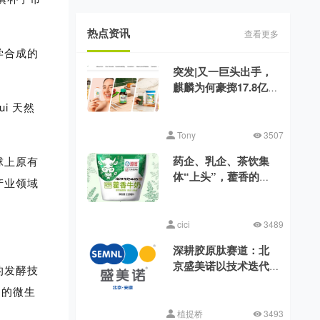
热点资讯
查看更多
学合成的
突发|又一巨头出手，
麒麟为何豪掷17.8亿美
元收购健美生？
i 天然
Tony
3507
药企、乳企、茶饮集
球上原有
体“上头”，藿香的时
产业领域
代来了？
cici
3489
深耕胶原肽赛道：北
京盛美诺以技术迭代
的发酵技
消解行业品质差异
因的微生
植提桥
3493