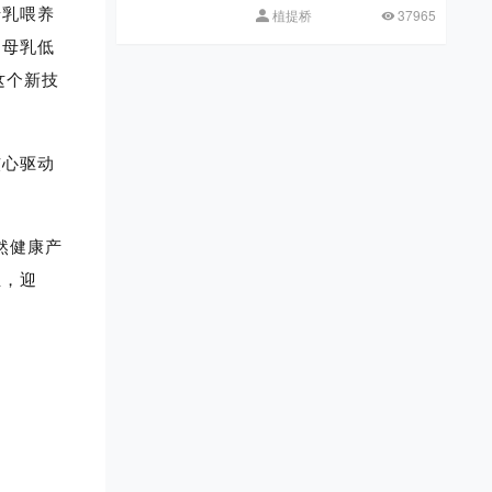
母乳喂养
植提桥
37965
，母乳低
这个新技
核心驱动
天然健康产
生，迎