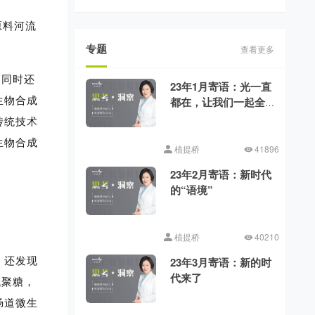
原料河流
专题
查看更多
，同时还
23年1月寄语：光一直
生物合成
都在，让我们一起全
力向前
传统技术
生物合成
植提桥
41896
23年2月寄语：新时代
的“语境”
植提桥
40210
，还发现
23年3月寄语：新的时
代来了
低聚糖，
肠道微生