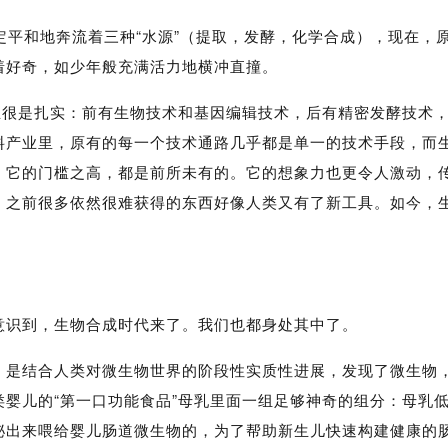
定平和地奔流着三种“水源”（提取，发酵，化学合成），现在，
着好奇，如少年般充满活力地横冲直撞。
生很是扎实：前有生物技术和基因编辑技术，后有精密发酵技术
料产业里，原有的每一个技术通路几乎都是单一的技术手段，而
，它的门槛之高，都是前所未有的。它的想象力也更令人激动，
，之前很多依然很难获得的东西好像人类又有了新工具。如今，
意识到，生物合成时代来了。我们也都身处其中了。
，是结合人类对微生物世界的阶段性实质性进展，发现了微生物
婴儿的“第一口功能食品”母乳里面一组足够神奇的组分：母乳
泌出来喂给婴儿肠道微生物的，为了帮助新生儿快速构建健康的