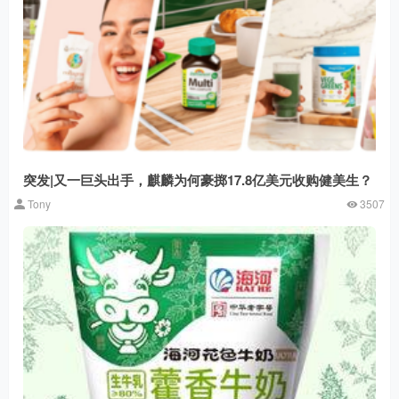
突发|又一巨头出手，麒麟为何豪掷17.8亿美元收购健美生？
Tony
3507