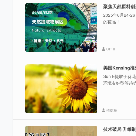
2025年6月24
的莅临！
CPHI
美国Kensin
Sun E提取于
环境友好型等趋
植提桥
技术破局·升维