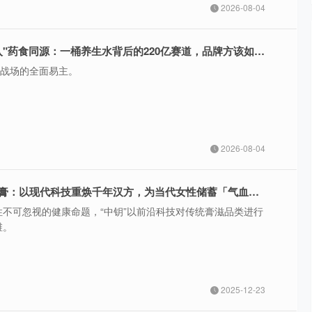
2026-08-04
当商超集体"杀入"药食同源：一桶养生水背后的220亿赛道，品牌方该如何接住这波红利?
主战场的全面易主。
2026-08-04
新品首发丨和颜膏：以现代科技重焕千年汉方，为当代女性储蓄「气血底气」
性不可忽视的健康命题，“中钥”以前沿科技对传统膏滋品类进行
维。
2025-12-23