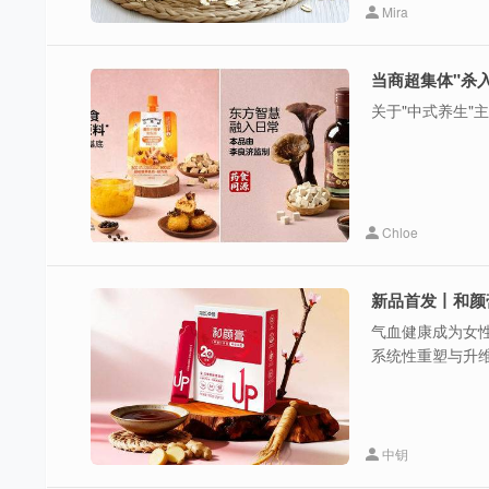
Mira
关于"中式养生"
Chloe
气血健康成为女
系统性重塑与升
中钥