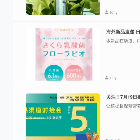
Tony
海外新品速递|
该新品在肠道、
tony
让植提桥深耕营