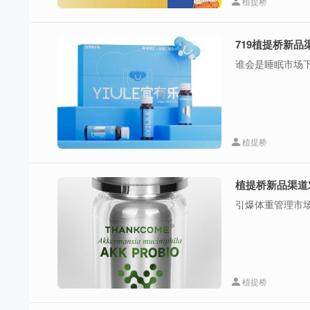
植提桥
719植提桥新
谁会是睡眠市场
植提桥
植提桥新品渠道
引爆体重管理市
植提桥