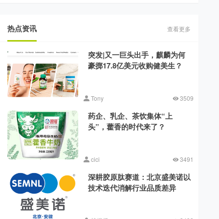
热点资讯
查看更多
突发|又一巨头出手，麒麟为何
豪掷17.8亿美元收购健美生？
Tony
3509
药企、乳企、茶饮集体“上
头”，藿香的时代来了？
cici
3491
深耕胶原肽赛道：北京盛美诺以
技术迭代消解行业品质差异