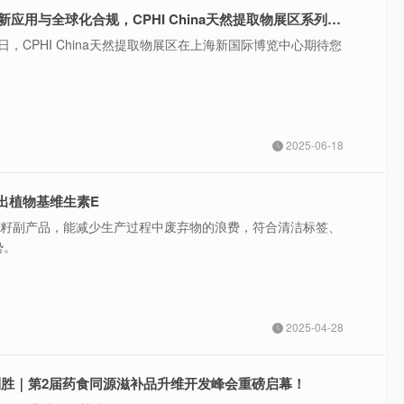
聚焦天然原料创新应用与全球化合规，CPHI China天然提取物展区系列论坛议程重磅揭晓！
-26日，CPHI China天然提取物展区在上海新国际博览中心期待您
2025-06-18
g推出植物基维生素E
葵花籽副产品，能减少生产过程中废弃物的浪费，符合清洁标签、
势。
2025-04-28
制胜｜第2届药食同源滋补品升维开发峰会重磅启幕！