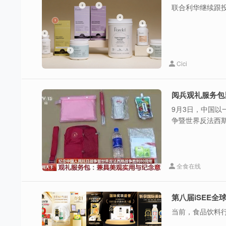
联合利华继续跟
Cici
阅兵观礼服务包
9月3日，中国
争暨世界反法西斯
全食在线
第八届iSEE
当前，食品饮料