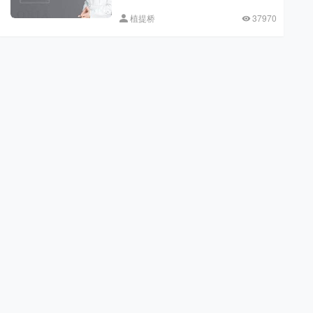
植提桥
37970