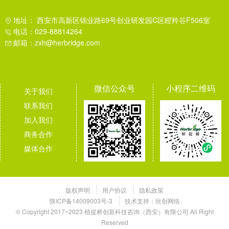
地址： 西安市高新区锦业路69号创业研发园C区瞪羚谷F506室
电话：029-88814264
邮箱：zxh@herbridge.com
微信公众号
小程序二维码
关于我们
联系我们
加入我们
商务合作
媒体合作
版权声明
用户协议
隐私政策
陕ICP备14009003号-3
技术支持：
欣创网络
© Copyright 2017~2023 植提桥创新科技咨询（西安）有限公司 All Right
Reserved