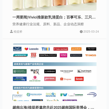
一周要闻|Vivici推新款乳清蛋白；百事可乐、三只松鼠新动态；明治、九阳豆浆、可可满分、迎驾山泉上新；东阿阿胶财报公布
营养健康行业法规、原料、新品、企业动态洞察
植提桥
2025-03-24
越南出海|植提桥邀您共赴2025越南国际美博会，抢占东南亚出海先机