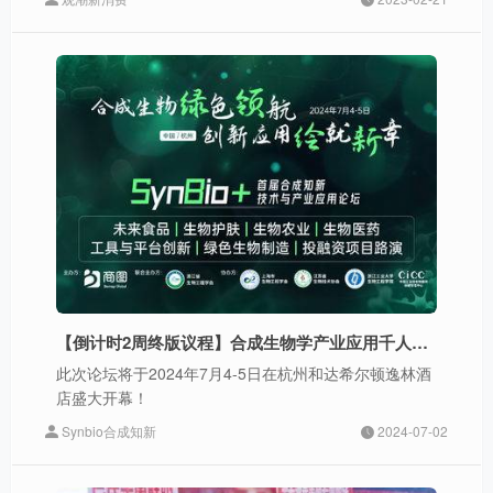
【倒计时2周终版议程】合成生物学产业应用千人盛会SynBio+2024免费票限时派送中，7月4日杭州不见不散！
此次论坛将于2024年7月4-5日在杭州和达希尔顿逸林酒
店盛大开幕！
Synbio合成知新
2024-07-02