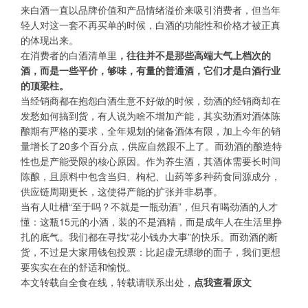
来白酒一直以品牌价值和产品情绪溢价来吸引消费者，但当年
轻人对这一套不再买单的时候，白酒的功能性和价格才被正真
的体现出来。
在消费者的白酒清单里
，往往并不是那些高端大气上档次的
酒，而是一些平价，够味，有量的普通酒，它们才是白酒行业
的顶梁柱。
当经销商都在抱怨白酒生意不好做的时候，劲酒的经销商却在
发愁如何搞到货，有人说为啥不增加产能，其实劲酒对酒体陈
酿期有严格的要求，全年规划的储备酒体有限，加上今年的销
量增长了20多个百分点，供应自然跟不上了。而劲酒的酿造特
性也是产能受限的核心原因。作为养生酒，其酒体需要长时间
陈酿，且原料中包含当归、枸杞、山药等多种药食同源成分，
供应链周期更长，这使得产能的扩张并非易事。
当有人吐槽“至于吗？不就是一瓶劲酒”，但只有喝劲酒的人才
懂：这瓶15元的小酒，装的不是酒精，而是成年人在生活里挣
扎的底气。我们都在寻找“花小钱办大事”的快乐。而劲酒的断
货，不过是大家用钱包投票：比起虚无缥缈的面子，我们更想
要实实在在的舒适和愉悦。
本文转载自全食在线，转载请联系出处，
点我查看原文