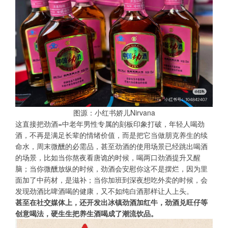
图源：小红书娇儿Nirvana
这直接把劲酒=中老年男性专属的刻板印象打破，年轻人喝劲
酒，不再是满足长辈的情绪价值，而是把它当做朋克养生的续
命水，周末微醺的必需品，甚至劲酒的使用场景已经跳出喝酒
的场景，比如当你熬夜看唐诡的时候，喝两口劲酒提升又醒
脑；当你微醺放纵的时候，劲酒会安慰你这不是摆烂，因为里
面加了中药材，是滋补；当你加班到深夜想吃外卖的时候，会
发现劲酒比啤酒喝的健康，又不如纯白酒那样让人上头。
甚至在社交媒体上，还开发出冰镇劲酒加红牛，劲酒兑旺仔等
创意喝法，硬生生把养生酒喝成了潮流饮品。