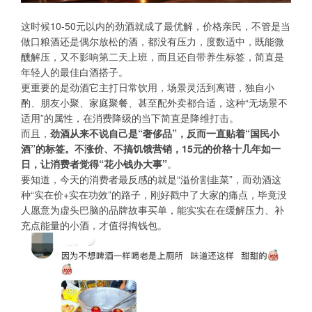
这时候10-50元以内的劲酒就成了最优解，价格亲民，不管是当
做口粮酒还是偶尔放松的酒，都没有压力，度数适中，既能微
醺解压，又不影响第二天上班，而且还自带养生标签，简直是
年轻人的最佳白酒搭子。
更重要的是劲酒它主打日常饮用，场景灵活到离谱，独自小
酌、朋友小聚、家庭聚餐、甚至配外卖都合适，这种“无场景不
适用”的属性，在消费降级的当下简直是降维打击。
而且，
劲酒从来不说自己是“奢侈品”，反而一直贴着“国民小
酒”的标签。不涨价、不搞饥饿营销，15元的价格十几年如一
日，让消费者觉得“花小钱办大事”
。
要知道，今天的消费者最反感的就是“溢价割韭菜”，而劲酒这
种“实在价+实在功效”的路子，刚好戳中了大家的痛点，毕竟没
人愿意为虚头巴脑的品牌故事买单，能实实在在缓解压力、补
充点能量的小酒，才值得掏钱包。