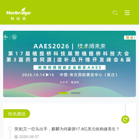
快讯播报
突发|又一巨头出手，麒麟为何豪掷17.8亿美元收购健美生？
2026-08-07