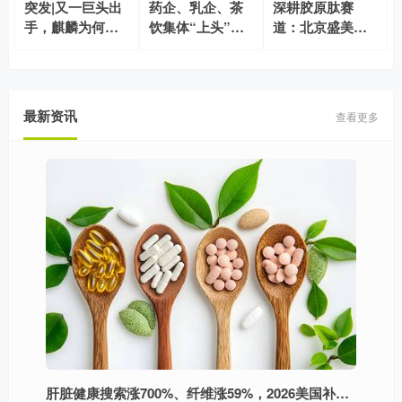
突发|又一巨头出
药企、乳企、茶
深耕胶原肽赛
手，麒麟为何豪
饮集体“上头”，
道：北京盛美诺
掷17.8亿美元收
藿香的时代来
以技术迭代消解
购健美生？
了？
行业品质差异
最新资讯
查看更多
肝脏健康搜索涨700%、纤维涨59%，2026美国补充剂5大趋势解读