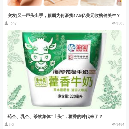
突发|又一巨头出手，麒麟为何豪掷17.8亿美元收购健美生？
Tony
3505
药企、乳企、茶饮集体“上头”，藿香的时代来了？
cici
3484