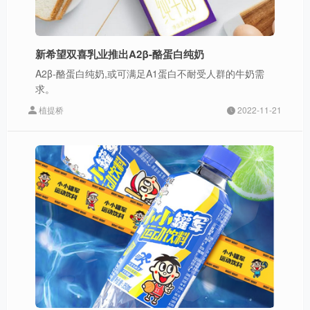
新希望双喜乳业推出A2β-酪蛋白纯奶
A2β-酪蛋白纯奶,或可满足A1蛋白不耐受人群的牛奶需
求。
植提桥
2022-11-21