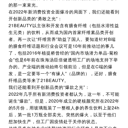
的那一束束光。
在2022年新消费投资全面爆冷的局面下，我们还能看到
开创新品类的“勇敢之光”：
21BEAUTY以主张和开发含有膳食纤维（包括水溶性益
生元类）的饮料，从而成为国内首家纤维素品类开创
者。再一次让“纤维营养”助益了国人。要知道针对B端
的膳食纤维话题和行业会议可是10年前推动过的事儿
了，包括2016年植提桥曾经的“国内市场潜力单品-菊粉
会”也是6年前在珠海汤臣倍健透明工厂的场地支持下举
办的。产业端的推动始终引领前沿，但是在C端的爆
发，是一定要等一个“有缘人”（品牌的），还好，膳食
纤维品类等来了21BEAUTY。
我们还能看到开创新品类的“爆款之光”：
2022年几乎所有新消费投资者都认为，这一年，不可能
诞生“爆款”。但是，2020年成立的硬核颜究所在2022年
的5月份，用玻璃瓶装了一整根人参的养生饮料上架24h
后，第一批1万瓶全部卖光。突然的爆火，以至于他们
想加快生产，但工厂因疫情处于关停的状态。