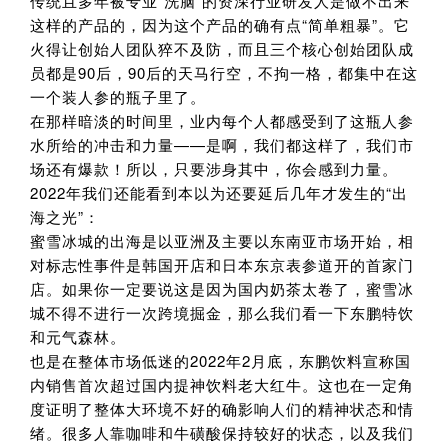
传统且多年被专业“洗脑”的资深行业研发人是做不出来
这样的产品的，因为这个产品的确有点“简单粗暴”。它
火得让创始人团队猝不及防，而且三个核心创始团队成
员都是90后，90后的天马行空，不拘一格，都集中在这
一个装人参的瓶子里了。
在那样暗淡的时间里，业内每个人都感受到了这瓶人参
水所给的冲击和力量——是啊，我们都这样了，我们市
场还有爆款！所以，只要涉身其中，你会感到力量。
2022年我们还能看到本以为还要延后几年才发生的“出
海之光”：
蜜雪冰城的出海是以亚洲及主要以东南亚市场开始，相
对标志性事件是韩国开店和日本东京表参道开的首家门
店。如果你一定要说这是因为国内奶茶太卷了，蜜雪冰
城不得不进行一次跨境掘金，那么我们看一下东鹏特饮
和元气森林。
也是在整体市场低迷的2022年2月底，东鹏饮料宣称国
内销售首次超过国内提神饮料老大红牛。这也在一定角
度证明了整体大环境不好的确影响人们的精神状态和情
绪。很多人靠咖啡和牛磺酸保持较好的状态，以及我们