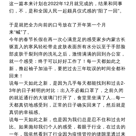
这一篇本来计划在2022年12月就完成的，结果和同事
们，不，是和全国人民一起颇具仪式感的“阳了一回”。
于是就把全力向前的口号放在了开年第一个月
来“喊”了。
今年的春节长假在再一次心满意足的感受家乡内蒙古长
驱直入的寒风轻松带走皮肤表面所有水分以至于手部脸
部皮肤干裂到痒的洗礼之后，激情满满的回到办公室，
就一个感受：终于可以好好工作了！每一天都如此之
新，撸起袖子加油干，要把过去三年耽误的时间全都补
回来！
说每一天如此之新，是因为几乎每天都能找到和过去2-
3年的日子鲜明的对比：出入不必戴口罩了，之前久闭
的就近通行的大玻璃门打开了，食堂里坐满了人...每一
天都真切地感受到，正常的日子确实回来了，然后就是
真切的幸福感。
说每一天如此之新，也是因为我们总是忍不住和过去对
比。如果抛却我们个人的感受，着眼于行业，在过去的
一年，我依然看到了行业因为疫情管控的缝隙里透过来