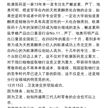
欧康医药是一家13年来一直专注生产槲皮素、芦丁、地
奥司明、橙皮苷等在内的天然黄酮类化合物的企业，如
果您是药学或者中药学专业背景，一定在大学就知道黄
酮类是植物当中具有高度活性的一大化合物类别。欧康
医药十几年的深耕已经成为细分领域的龙头，槲皮素和
鼠李糖产品出口量居行业No.11，芦丁、地奥司明产品
出口量居全国前三。在2022年的最后一个月，看到多年
努力成为天然黄酮类小巨人的欧康成功上市北交所，发
自内心的为欧康两位创始人高兴。十几年的专注，第一
个台阶已经迈上来了。这不仅对于欧康医药意义重大，
对于我们植物提取物行业意义更为重大，即获得市场的
尊敬和机会不再单单靠成本、靠规模，我国提取物行业
的竞争时代早已进入了新的阶段。这不仅是光，还是细
分行业领域的明晃晃的光。
12月15日，卫龙港交所登陆成功。
因为辣条，始知卫龙。
因为卫龙，始知跨越两三代儿时零食的企业也可以上
市。