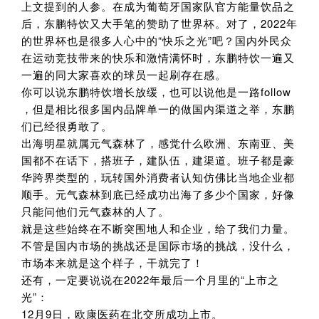
上文提到的人参。在成为葡萄牙国家队官方能量饮品之
后，东鹏特饮又大手笔的赞助了世界杯。对了，2022年
的世界杯也是很多人心中的“快乐之光”吧？国内外民众
在运动竞技带来的快乐和激情满怀时，东鹏特饮一遍又
一遍的同大家喜欢的球员一起刷存在感。
你可以说东鹏特饮增长放缓，也可以说他是一路follow
，但是相比很多国内品牌单一的做国内渠道之举，东鹏
们已经很勇敢了。
出海明星就属元气森林了，感觉什么欧洲、东南亚、美
国都不在话下，搭班子，建队伍，建渠道。班子都是豪
华跨界类型的，玩转国外消费者认知仿佛比当地企业都
顺手。元气森林到底已经成功出海了多少个国家，好像
只能问他们元气森林的人了。
就是这些始终在不断突围地人和企业，给了我们力量。
不管是国内市场的挑战还是国际市场的挑战，没什么，
市场本来就是这个样子，干就完了！
还有，一定要说说在2022年最后一个月里的“上市之
光”：
12月9日，欧康医药在北交所成功上市。