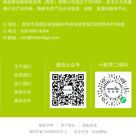
植提桥创新科技咨询（西安）有限公司成立于2008年，是专注天然健
康行业产品升级、助推天然产品企业链接、创新、发展的媒体平台。
地址： 西安市高新区锦业路69号创业研发园C区瞪羚谷F506室
电话：029-88814264
邮箱：zxh@herbridge.com
微信公众号
小程序二维码
关于我们
联系我们
加入我们
商务合作
媒体合作
版权声明
用户协议
隐私政策
陕ICP备14009003号-3
技术支持：
欣创网络