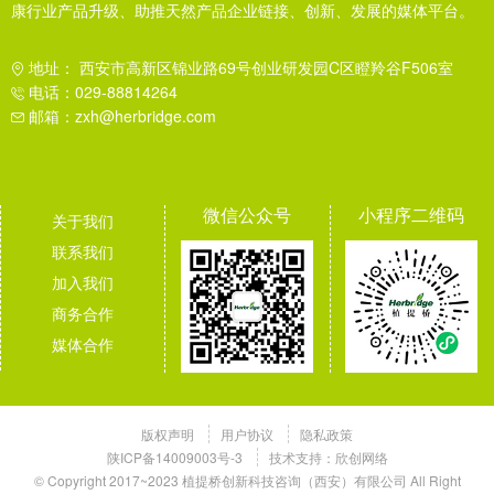
康行业产品升级、助推天然产品企业链接、创新、发展的媒体平台。
地址： 西安市高新区锦业路69号创业研发园C区瞪羚谷F506室
电话：029-88814264
邮箱：zxh@herbridge.com
微信公众号
小程序二维码
关于我们
联系我们
加入我们
商务合作
媒体合作
版权声明
用户协议
隐私政策
陕ICP备14009003号-3
技术支持：
欣创网络
© Copyright 2017~2023 植提桥创新科技咨询（西安）有限公司 All Right