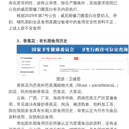
有实质等同性，故终止审查。除生产菌株外，其他要求按照已
公告的威尼斯镰刀菌蛋白有关内容执行。
根据2025年第7号公告，威尼斯镰刀菌蛋白在婴幼儿、孕
妇、哺乳期妇女及食用真菌过敏者中的食用安全性资料不足，
上述人群不宜食用
3、香蕉花：有长期食用历史
图源：卫健委
香蕉花为芭蕉科芭蕉属植物大蕉（
Musa × paradisiaca
L.）
的花，民间俗称香蕉花、芭蕉花、大蕉花。
云南、广西、广东、海南等华南、西南芭蕉主产区普遍食
用，常见做法有爆炒香蕉花、炖汤、腌渍熟食、馅料加工等。
因在我国多省具有长期人群食用历史，审查认定为可作为食品
原料使用，应熟制后食用。
类似因长期食用历史而被认定为普通食品的原料，还有金