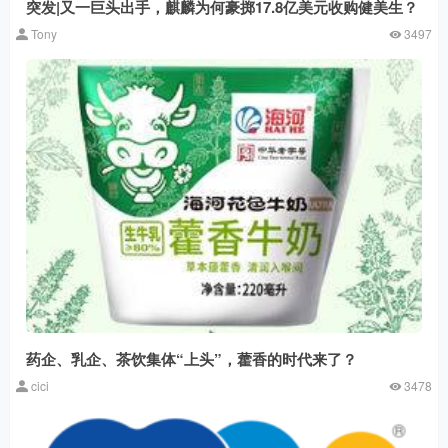
突发|又一巨头出手，麒麟为何豪掷17.8亿美元收购健美生？
Tony
3497
药企、乳企、茶饮集体“上头”，藿香的时代来了？
cici
3478