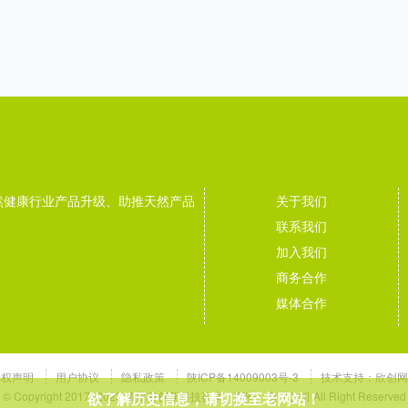
然健康行业产品升级、助推天然产品
关于我们
联系我们
加入我们
商务合作
媒体合作
版权声明
用户协议
隐私政策
陕ICP备14009003号-3
技术支持：
欣创网
© Copyright 2017~2023 植提桥创新科技咨询（西安）有限公司 All Right Reserved
欲了解历史信息，请切换至老网站！