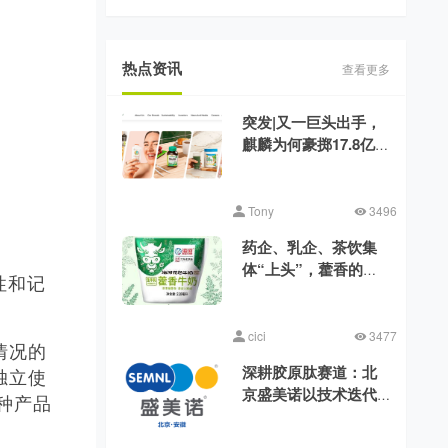
揭晓！
热点资讯
查看更多
突发|又一巨头出手，
麒麟为何豪掷17.8亿美
元收购健美生？
Tony
3496
药企、乳企、茶饮集
体“上头”，藿香的时
性和记
代来了？
cici
3477
情况的
深耕胶原肽赛道：北
独立使
京盛美诺以技术迭代
种产品
消解行业品质差异