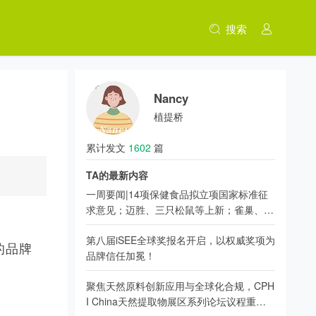
搜索
Nancy
植提桥
累计发文
1602
篇
TA的最新内容
一周要闻|14项保健食品拟立项国家标准征
求意见；迈胜、三只松鼠等上新；雀巢、京
东健康、香飘飘新动态
第八届iSEE全球奖报名开启，以权威奖项为
的品牌
品牌信任加冕！
聚焦天然原料创新应用与全球化合规，CPH
I China天然提取物展区系列论坛议程重磅