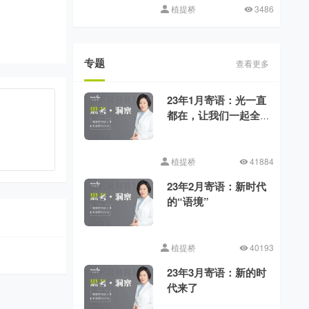
植提桥
3486
专题
查看更多
23年1月寄语：光一直
都在，让我们一起全
力向前
植提桥
41884
23年2月寄语：新时代
的“语境”
植提桥
40193
23年3月寄语：新的时
代来了