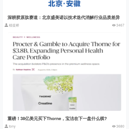
深耕胶原肽赛道：北京盛美诺以技术迭代消解行业品质差异
植提桥
3467
重磅！38亿美元买下Thorne，宝洁在下一盘什么棋?
tony
3680