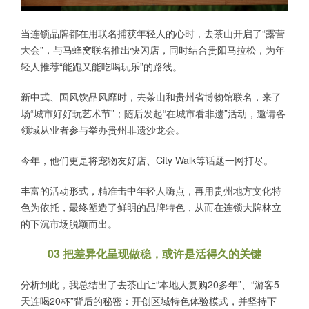
当连锁品牌都在用联名捕获年轻人的心时，去茶山开启了“露营
大会”，与马蜂窝联名推出快闪店，同时结合贵阳马拉松，为年
轻人推荐“能跑又能吃喝玩乐”的路线。
新中式、国风饮品风靡时，去茶山和贵州省博物馆联名，来了
场“城市好好玩艺术节”；随后发起“在城市看非遗”活动，邀请各
领域从业者参与举办贵州非遗沙龙会。
今年，他们更是将宠物友好店、City Walk等话题一网打尽。
丰富的活动形式，精准击中年轻人嗨点，再用贵州地方文化特
色为依托，最终塑造了鲜明的品牌特色，从而在连锁大牌林立
的下沉市场脱颖而出。
03 把差异化呈现做稳，或许是活得久的关键
分析到此，我总结出了去茶山让“本地人复购20多年”、“游客5
天连喝20杯”背后的秘密：开创区域特色体验模式，并坚持下