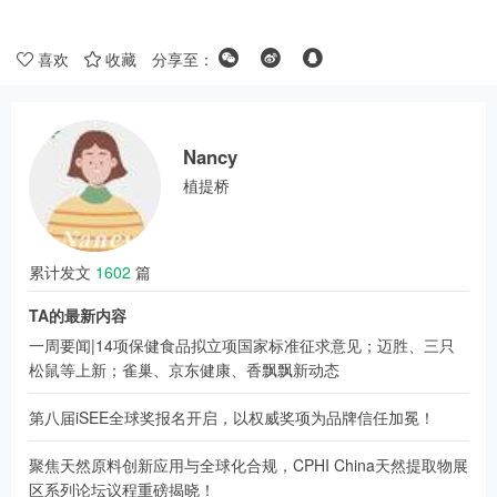
喜欢
收藏
分享至：
Nancy
植提桥
累计发文
1602
篇
TA的最新内容
一周要闻|14项保健食品拟立项国家标准征求意见；迈胜、三只
松鼠等上新；雀巢、京东健康、香飘飘新动态
第八届iSEE全球奖报名开启，以权威奖项为品牌信任加冕！
聚焦天然原料创新应用与全球化合规，CPHI China天然提取物展
区系列论坛议程重磅揭晓！