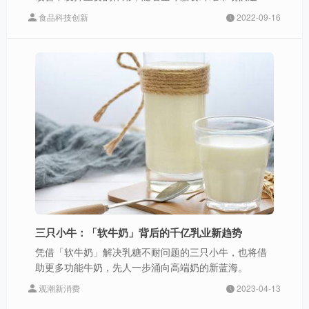
长，已经从保健食品领域逐步延伸到特殊食品、乳品、
食品科技创新
2022-09-16
饮料、焙烤、肉制品、婴儿食品等领域，膳食纤维的应
用，不仅能满足人们对各种营养的需求，同时还能改善
食品本身的口感，提升产品品质等优点，以膳食纤维为
主导的功能性食品时代正悄然到来。第九届国际膳食纤
维大会将邀请医学机构、科研院所、膳食纤维企业及保
健食品、特医食品、传统食品、行业媒体等全产业链代
表参会，共同探讨前沿技术、政策标准、市场趋势、科
普宣传、加工应用、合作对接等，推动我国膳食纤维产
业快速发展。在此，我们诚挚的邀请您出席本次大会，
共聚人脉、共享资源、共谋
三只小牛：「软牛奶」背后的千亿乳业新趋势
凭借「软牛奶」解决乳糖不耐问题的三只小牛，也将借
助更多功能牛奶，先人一步涌向高端奶的新蓝海。
观潮新消费
2023-04-13