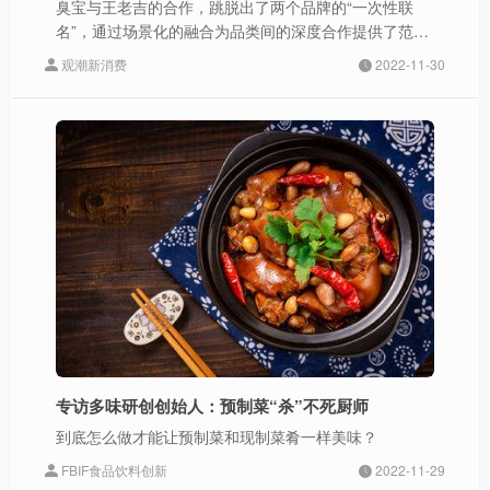
臭宝与王老吉的合作，跳脱出了两个品牌的“一次性联
名”，通过场景化的融合为品类间的深度合作提供了范
本，让品牌间的联名得以进阶成品类间的“联姻”。
观潮新消费
2022-11-30
专访多味研创创始人：预制菜“杀”不死厨师
到底怎么做才能让预制菜和现制菜肴一样美味？
FBIF食品饮料创新
2022-11-29