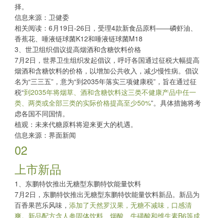
择。
信息来源：卫健委
相关阅读：
6月19日-26日，受理4款新食品原料——磷虾油、
香蕉花、唾液链球菌K12和唾液链球菌M18
3、世卫组织倡议提高烟酒和含糖饮料价格
7月2日，世界卫生组织发起倡议，呼吁各国通过征税大幅提高
烟酒和含糖饮料的价格，以增加公共收入，减少慢性病。倡议
名为“三三五”，意为“到2035年落实三项健康税”，旨在通过征
税“
到2035年将烟草、酒和含糖饮料这三类不健康产品中任一
类、两类或全部三类的实际价格提高至少50%
”。具体措施将考
虑各国不同国情。
植观：未来代糖原料将迎来更大的机遇。
信息来源：界面新闻
02
上市新品
1、东鹏特饮推出无糖型东鹏特饮能量饮料
7月2日，东鹏特饮推出无糖型东鹏特饮能量饮料新品。新品为
百香果芭乐风味，
添加了天然罗汉果，无糖不减味，口感清
爽。新品配方含人参固体饮料、烟酸、牛磺酸和维生素B6等成