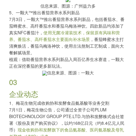
信息来源、图源：广州益力多
5、一颗大™推出番茄营养水系列新品
7月3日，一颗大™推出番茄营养水系列新品，包括番茄水、番
茄蜂蜜水、高纤番茄水和番茄乌梅洛神饮。四款新品均添加了
真实NFC番茄汁，
使用无菌冷灌装技术，保留原有风味和营
养。番茄水、高纤番茄水主要面向补水场景
，番茄蜂蜜水主打
清爽焕活，番茄乌梅洛神饮，使用古法熬制工艺制成，面向大
餐解腻场景。
植观：借助番茄营养水系列新品入局百亿养生水赛道，一颗大
正在深挖番茄的更多新玩法。
信息来源、图源：一颗大
03
企业动态
1、梅花生物完成收购协和发酵食品氨基酸等业务交割
7月1日，梅花生物公告，公司通过全资子公司PLUM
BIOTECHNOLOGY GROUP PTE.LTD.与协和发酵株式会社签
署《股份及资产购买协议》，以约168亿日元（约8.4亿元人民
币）
现金收购协和发酵旗下的食品氨基酸、医药氨基酸及母乳