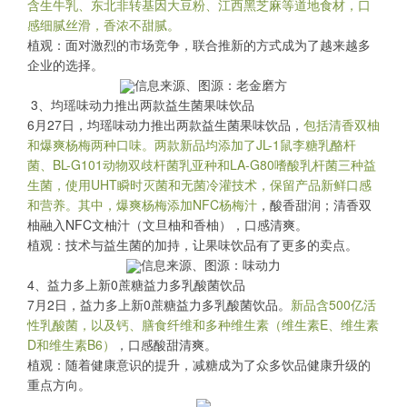
含生牛乳、东北非转基因大豆粉、江西黑芝麻等道地食材，口
感细腻丝滑，香浓不甜腻。
植观：面对激烈的市场竞争，联合推新的方式成为了越来越多
企业的选择。
信息来源、图源：老金磨方
3、均瑶味动力推出两款益生菌果味饮品
6月27日，均瑶味动力推出两款益生菌果味饮品，
包括清香双柚
和爆爽杨梅两种口味。两款新品均添加了JL-1鼠李糖乳酪杆
菌、BL-G101动物双歧杆菌乳亚种和LA-G80嗜酸乳杆菌三种益
生菌，使用UHT瞬时灭菌和无菌冷灌技术，保留产品新鲜口感
和营养。其中，爆爽杨梅添加NFC杨梅汁
，酸香甜润；清香双
柚融入NFC文柚汁（文旦柚和香柚），口感清爽。
植观：技术与益生菌的加持，让果味饮品有了更多的卖点。
信息来源、图源：味动力
4、益力多上新0蔗糖益力多乳酸菌饮品
7月2日，益力多上新0蔗糖益力多乳酸菌饮品。
新品含500亿活
性乳酸菌，以及钙、膳食纤维和多种维生素（维生素E、维生素
D和维生素B6）
，口感酸甜清爽。
植观：随着健康意识的提升，减糖成为了众多饮品健康升级的
重点方向。