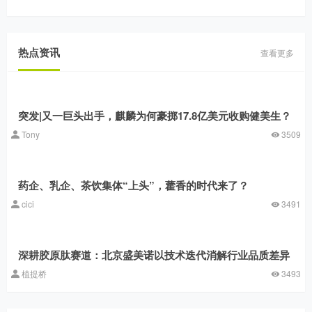
热点资讯
查看更多
突发|又一巨头出手，麒麟为何豪掷17.8亿美元收购健美生？
Tony
3509
药企、乳企、茶饮集体“上头”，藿香的时代来了？
cici
3491
深耕胶原肽赛道：北京盛美诺以技术迭代消解行业品质差异
植提桥
3493