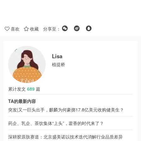
喜欢
收藏
分享至：
Lisa
植提桥
累计发文
689
篇
TA的最新内容
突发|又一巨头出手，麒麟为何豪掷17.8亿美元收购健美生？
药企、乳企、茶饮集体“上头”，藿香的时代来了？
深耕胶原肽赛道：北京盛美诺以技术迭代消解行业品质差异