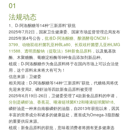
01
法规动态
1、D-阿洛酮糖等14种“三新原料”获批
2025年7月2日，国家卫生健康委、国家市场监督管理总局发布
2025年第4号公告，
批准D-阿洛酮糖、酿酒酵母CNCM I-
3799、动物双歧杆菌乳亚种BLa80、长双歧杆菌婴儿亚种LMG
11588、透明质酸钠（提取法）5种新食品原料，
以及氨基肽
酶、木聚糖酶、葡糖淀粉酶等9种食品添加剂新品种。
植观：D-阿洛酮糖作为食品原料终于在国内市场上可以合法使
用，这个原料未来将大有可为！
信息来源：卫健委
相关阅读：
D-阿洛酮糖等14种“三新原料”获批，代糖格局将优
先迎来变局
2、磷虾油等四款新食品原料被受理
2025年6月19日-26日，卫健委受理了4款新食品原料的申请，
分别是磷虾油、香蕉花、唾液链球菌K12和唾液链球菌M18。
磷虾油是一种来自南极磷虾的油脂，自2013年获批以来，因其
丰富的营养成分和诸多的健康益处，逐渐成为Omega-3脂肪酸
的重要供应来源。
植观：新食品原料的获批，意味着消费者将拥有更多健康选