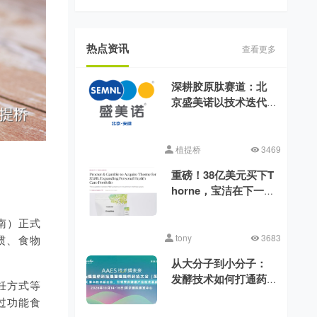
热点资讯
查看更多
深耕胶原肽赛道：北
京盛美诺以技术迭代
消解行业品质差异
植提桥
3469
重磅！38亿美元买下T
horne，宝洁在下一盘
什么棋?
南）正式
tony
3683
惯、食物
从大分子到小分子：
发酵技术如何打通药
饪方式等
食同源的功能化之路
过功能食