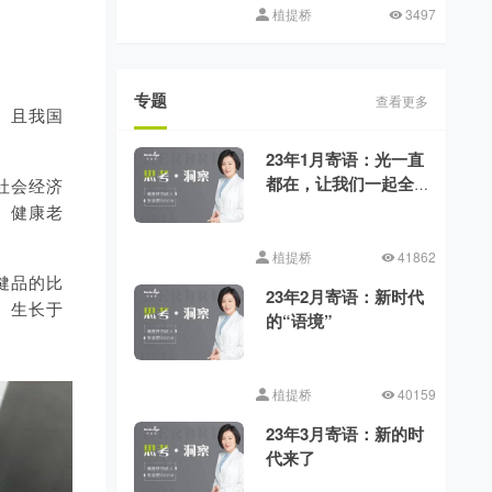
植提桥
3497
专题
查看更多
。且我国
23年1月寄语：光一直
都在，让我们一起全
社会经济
力向前
、健康老
植提桥
41862
保健品的比
23年2月寄语：新时代
%。生长于
的“语境”
植提桥
40159
23年3月寄语：新的时
代来了