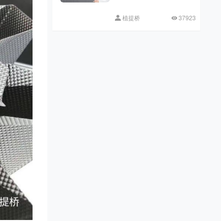
植提桥
37923