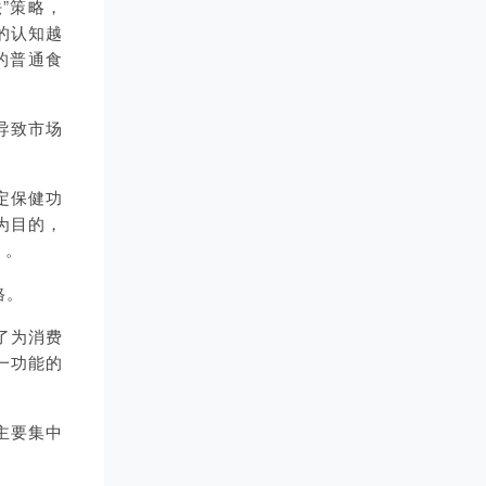
”策略，
的认知越
的普通食
导致市场
定保健功
为目的，
）。
格。
了为消费
一功能的
能主要集中