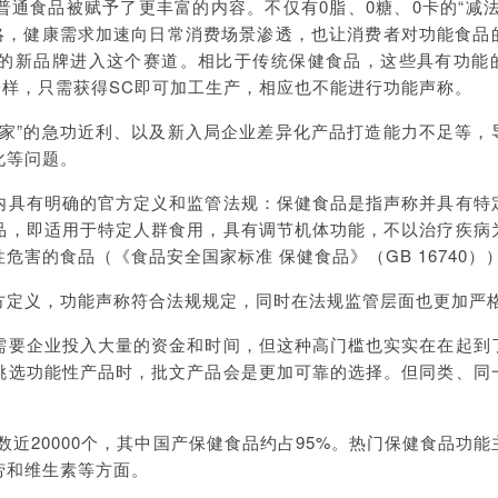
通食品被赋予了更丰富的内容。不仅有0脂、0糖、0卡的“减法
策略，健康需求加速向日常消费场景渗透，也让消费者对功能食品
的新品牌进入这个赛道。相比于传统保健食品，这些具有功能
一样，只需获得SC即可加工生产，相应也不能进行功能声称。
玩家”的急功近利、以及新入局企业差异化产品打造能力不足等，
化等问题。
内具有明确的官方定义和监管法规：保健食品是指声称并具有特
品，即适用于特定人群食用，具有调节机体功能，不以治疗疾病
害的食品（《食品安全国家标准 保健食品》（GB 16740）
方定义，功能声称符合法规规定，同时在法规监管层面也更加严
需要企业投入大量的资金和时间，但这种高门槛也实实在在起到
挑选功能性产品时，批文产品会是更加可靠的选择。但同类、同
总数近20000个，其中国产保健食品约占95%。热门保健食品功
劳和维生素等方面。