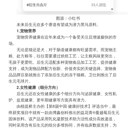
图源：小红书
未来后生元在多个赛道有望成为潜力黑马原料。
1.宠物营养
宠物营养健康在近年来成为一个备受关注且增速极快的市
场。
无论是猫还是犬，对于肠道健康都有旺盛需求。而宠物主
粮、处方粮等，往往需要通过烘焙工艺，让主粮风味更突出，
毛孩子更爱吃。后生元适配多种宠物食品加工工艺，提供健康
支持，成为宠物品牌配方创新、价值夯实的关键选择。宠物食
品品牌豆柴就推出了添加后生元的冻干猫粮。卫仕则推出了后
生元毛球片。
2.女性健康（细分方向）
后生元还在女性健康的多个细分方向与泌尿健康、女性私
护、盆底健康、更年期健康等方面具有潜力。
由植提桥主办的【第8届中国·健康好技术】评选当中，最
终获奖项目中就有一款由博鑫创科推出的益花青®蔓越莓后生元
固体饮料。该产品采用乳化凝胶技术助力活性成分高效递送，
同时采用含有后生元的组分多维协同，并有临床数据支持，为