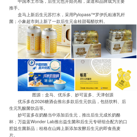
中国本土市场，后生元也开始亮相，渠道和品牌成为主要
推手。
盒马上新后生元苏打水，采用Pylopass™罗伊氏粘液乳杆
菌；小象超市则上新了一款后生元金桂甜莓醋饮料。
图源：盒马、优乐多、妙可蓝多、天津创源
优乐多在2026糖酒会推出多款后生元饮品，包括饮料、后
生元乳酸菌饮品等。
妙可蓝多在奶酪当中添加后生元，推出后生元成长奶酪
杯；万益蓝Wonder Lab推出益生菌和后生元专研组合配方的口
腔益生菌新品；桂格在山姆上新添加发酵后生元的即食燕麦
片。