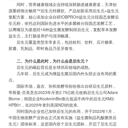
同时，营养健康领域企业持续深耕肠道健康赛道，天津创
源重磅推出畅简™后生元特膳饮。产品创新采用后生元+益生元
复配方案，核心添加企业自研IOBPRO®益生元分段固态发酵后
生元粉，依托达到国际先进水平的多菌株分段固态发酵工艺，
以鹰嘴豆为基底经16种益生菌发酵制得后生元，复配草本发酵
益生元，主打肠道养护与清润畅通。
后生元覆盖类型非常多元，包括粉剂、饮料、压片糖果、
胶囊、乳制品、即时食品乃至牙膏等。
二、为什么是此时，为什么会是后生元？
后生元的崛起背后是全球供应链端的成熟。
几年前，后生元成为继益生菌后国内外头部企业布局的重
点。
国际市场，嘉吉、协和发酵等纷纷推出自研后生元原料，
帝斯曼-芬美意在2023年斥资2.75亿欧元收购后生元公司Adare
Biome；韩国企业KookminBio推出低温牛肉中的后生元KM2-
HPB01，在2025年拿到美国NDI的批准。
同时国内企业也已加快后生元的布局，并于2023年1月，
中国生物发酵产业协会正式发布实施《益生菌制品乳酸菌类后
生元》团体标准，这是国内首个后生元团标，开启了后生元迈