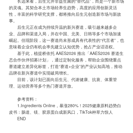
长远来看，后生元并非益生菌的“替代品”，而是一个新市场
的灵魂。其契合本土市场轻养生趋势，高度的应用创新灵活
性，丰富的科学研究支撑，都将推向后生元创造新市场与新故
事。
后生元正在成为持续升温的新兴赛道，吸引越来越多企
业、品牌和渠道入局，并在中国、北美、日韩等多个市场加速
崛起。但现阶段，这一赛道尚未形成具有代表性的“代言者”，也
意味着企业仍有机会率先建立认知优势，抢占产业话语权。
基于此，植提桥依托 AAES2026 推出「
AAES2026 赛道生
态合作伙伴招募计划
」，通过定制化服务，帮助企业围绕重点
赛道建立差异化标签，打造“赛道+企业”的产业认知高地，推动
品牌在新兴赛道中实现破局增长。
目前，该计划已面向后生元、代谢健康、抗衰、体重管
理、运动营养等多个热门赛道开放。
参考资料：
1.Ingredients Online，暴涨280%！2025健康原料趋势白
皮书：肠道、镁、胶原蛋白成新风口，TikTok种草力惊人
END