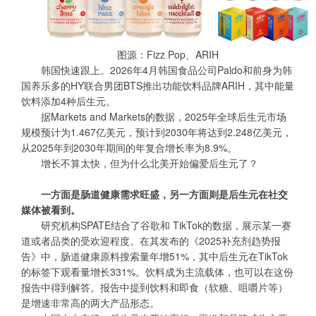
图源：Fizz Pop、ARIH
韩国快速跟上。2026年4月韩国食品公司Paldo和前身为韩
国养乐多的HY联合男团BTS推出功能饮料品牌ARIH，其中能量
饮料添加4种后生元。
据Markets and Markets的数据，2025年全球后生元市场
规模预计为1.467亿美元，预计到2030年将达到2.248亿美元，
从2025年到2030年期间的年复合增长率为8.9%。
增长不算太快，但为什么北美开始偏爱后生元了？
一方面是肠道健康需求旺盛，另一方面则是后生元在社交
媒体被看到。
研究机构SPATE结合了谷歌和 TikTok的数据，展示某一赛
道或者品类的受欢迎程度。在其发布的《2025补充剂趋势报
告》中，肠道健康原料搜索量年增51%，其中后生元在TikTok
的标签下观看量增长331%。饮料成为主流载体，也可以在这份
报告中得到解答。报告中提到饮料和即食（软糖、咀嚼片等）
是增速非常高的两大产品形态。