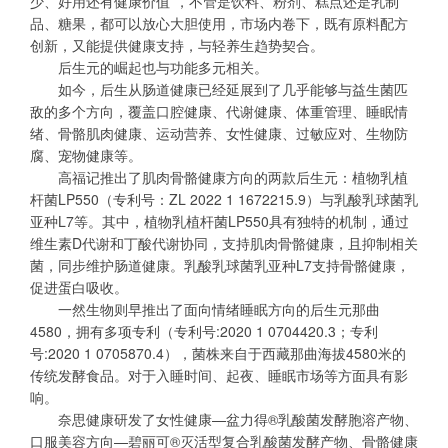
少、好用还有健康价值”，不管是饮料、粉剂、糕点还是乳制
品、糖果，都可以放心大胆使用，市场内卷下，既有原料配方
创新，又能提供健康支持，与轻养生趋势契合。
后生元的崛起也与功能多元相关。
如今，后生从肠道健康已经延展到了几乎能够与益生菌匹
敌的多个方向，覆盖口腔健康、代谢健康、体重管理、睡眠情
绪、骨骼肌肉健康、运动营养、女性健康、过敏应对、生物防
腐、宠物健康等。
高福记推出了肌肉骨骼健康方向的两款后生元：植物乳植
杆菌LP550（专利号：ZL 2022 1 1672215.9）与乳酸乳球菌乳
亚种L7等。其中，植物乳植杆菌LP550具有独特的机制，通过
维生素D代谢和丁酸代谢协同，支持肌肉骨骼健康，且抑制相关
菌，同步维护肠道健康。乳酸乳球菌乳亚种L7支持骨骼健康，
促进蛋白吸收。
一然生物则早推出了面向情绪睡眠方向的后生元那曲
4580，拥有多项专利（专利号:2020 1 0704420.3；专利
号:2020 1 0705870.4），菌株来自于西藏那曲海拔4580米的
传统发酵食品。对于入睡时间、起夜、睡眠市场等方面具有影
响。
奈思健康研发了女性健康—盆力得®乳酸菌发酵胞溶产物、
口服美容方向—碧丽可®灭活型复合乳酸菌发酵产物、骨骼健康