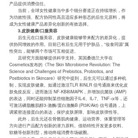
产品提供消费信任。
当前，全球女性健康当中多个细分赛道正在持续增长，作
为功效性强、配方协同性高且适应多种形态的后生元原料，将
成为女性健康产品差异化创新的有效选择。
3.皮肤健康/口服美容
后生元在口服美容、皮肤健康能够带来配方的差异化，提
供协同增效的作用。目前已有后生元用于护肤品，“妆食同源”属
性突出，能够两个市场可互相促进。
且研究方面能够提供科学支持。英国桑德兰大学在
Cosmetics发布的《The Skin Microbiome Revolution: The
Science and Challenges of Prebiotics, Probiotics, and
Postbiotics in Skincare》研究中提到，后生元可以通过多种机
制，实现皮肤健康。如通过激活TLR 和NLR 信号通路来优化皮
肤免疫反应，进而激活 NF-KB和MAPK，并增加抗菌肽 (AMP)
的表达，同时还能抑制某些细胞因子IL-6、IL-7、TNF-α等，还
可激活磷脂酰肌醇3-激酶/蛋白激酶B (PI3K/Akt) 信号通路，上
调紧密连接蛋白的表达，保护皮肤屏障、影响皮肤弹性等。
此外，后生元还在骨骼肌肉健康、运动营养、体重管理等
方向进行产品配方创新的潜力原料。借助特性开发更多饮料、
软糖等创新剂型，推动终端消费市场破圈。