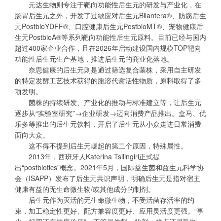
元达生物则专注于靶向功能性后生元的研发与产业化，在
肠胃后生元之外，开发了过敏应对后生元Bilantera®、防腐后生
元PostbioYDFF®、口腔健康后生元PostbioMT®、宠物健康后
生元PostbioA®等系列靶向功能性后生元原料。目前已经与国内
超过400家企业合作，且在2026年启动建设国内规模TOP靶向
功能性后生元生产基地，推进后生元的商业化落地。
奈思健康的后生元则是通过筛选复合菌株，采用自主研发
的特定发酵工艺技术获得的胞溶代谢活性物质，原料取得了多
项发明。
菌株的持续研发、产业化的推动与标准建立等，让后生元
逐步从“实验室研究”→企业研发→迈向消费产品推出。盒马、优
乐多等推出的后生元饮料，开启了后生元从小众走进日常消费
面向大众。
这不得不提到后生元崛起的第二个原因，特殊属性。
2013年，西班牙人Katerina Tsilingiri正式提
出“postbiotics”概念。2021年5月，国际益生菌和益生元科学协
会（ISAPP）发布了后生元共识声明，明确后生元是指对宿主
健康有益的无生命微生物/或其他成分的制剂。
后生元作为灭活的无生命微生物，不受活菌存活率的约
束，加工稳定性更好、配方兼容度更好、应用灵活度更强。“事