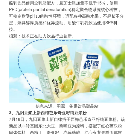
酪乳饮品使用全乳脂配方，且芝士添加量不低于15%，使用
PPD(protein partial denaturation)稳定聚合物系统核心科技，
可稳定耐受pH≤3的酸性环境，适配各种高酸水果，不起絮不分
层，兼具醇厚质感和优异流动。耐酸牛乳乳饮品使用SPS科
技。
植观：技术正在助力饮品行业创新。
信息来源、图源：雀巢饮品甜品站
3、九阳豆浆上新西梅芭乐奇亚籽纯豆浆粉
7月18日，九阳豆浆上新自律搭子西梅芭乐奇亚籽纯豆浆粉。该
新品以非转基因东北大豆、鹰嘴豆为原料，搭配了红心芭乐粉
固体饮料、西梅丁、奇亚籽、赤藓糖醇、红心火龙果粉固体饮