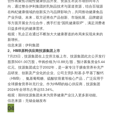
合作将聚焦功能性健康饮品开发、资源互补及市场协同等方
向，通过整合伊利集团的乳制品技术与渠道资源，结合百瑞源
在枸杞健康领域的创新实力与品牌影响力，共同推动健康食品
产业升级。未来，双方还将在产品创新、市场拓展、品牌建设
等方面开展全方位合作，携手打造“国民健康双IP”，满足消费者
日益多样化的健康需求。
植观：乳企正在通过不断加大大健康赛道的布局来实现未来的
新增长。
信息来源：伊利集团
2、HMB原料供应商技源集团上市
7月23日，技源集团在上交所主板上市。技源集团此次公开发行
股票5001.00万股，申购价格为10.88元/股，预计募集资金5.44
亿元。技源集团成立于2002年，是一家专注于膳食营养补充产
品研发、创新及产业化的企业。公司主营β-羟基-β-甲基丁酸钙
（HMB）、氨基葡萄糖、硫酸软骨素等核心产品，广泛应用于
全球膳食营养补充行业。作为HMB的核心供应商，技源集团
2024年全球市占率达53.34%。
植观：期待技源集团未来为营养健康产业注入更多新动能。
信息来源：无锡金融发布
04