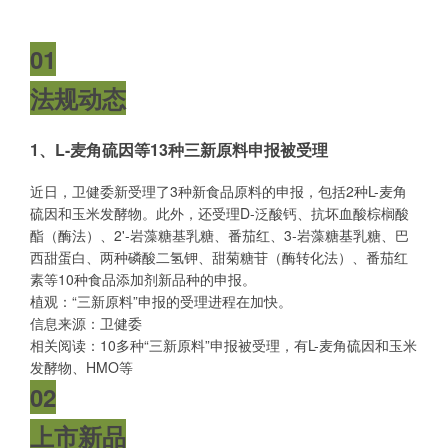
01
法规动态
1、L-麦角硫因等13种三新原料申报被受理
近日，卫健委新受理了3种新食品原料的申报，包括2种L-麦角
硫因和玉米发酵物。此外，还受理D-泛酸钙、抗坏血酸棕榈酸
酯（酶法）、2'-岩藻糖基乳糖、番茄红、3-岩藻糖基乳糖、巴
西甜蛋白、两种磷酸二氢钾、甜菊糖苷（酶转化法）、番茄红
素等10种食品添加剂新品种的申报。
植观：“三新原料”申报的受理进程在加快。
信息来源：卫健委
相关阅读：
10多种“三新原料”申报被受理，有L-麦角硫因和玉米
发酵物、HMO等
02
上市新品