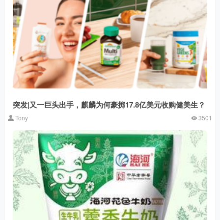
突发|又一巨头出手，麒麟为何豪掷17.8亿美元收购健美生？
Tony
3501