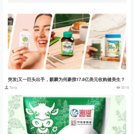
突发|又一巨头出手，麒麟为何豪掷17.8亿美元收购健美生？
Tony
3516