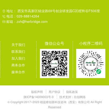
地址： 西安市高新区锦业路69号创业研发园C区瞪羚谷F506室
电话：029-88814264
邮箱：zxh@herbridge.com
微信公众号
小程序二维码
关于我们
联系我们
加入我们
商务合作
媒体合作
版权声明
用户协议
隐私政策
陕ICP备14009003号-3
技术支持：
欣创网络
© Copyright 2017~2023 植提桥创新科技咨询（西安）有限公司 All Right
Reserved