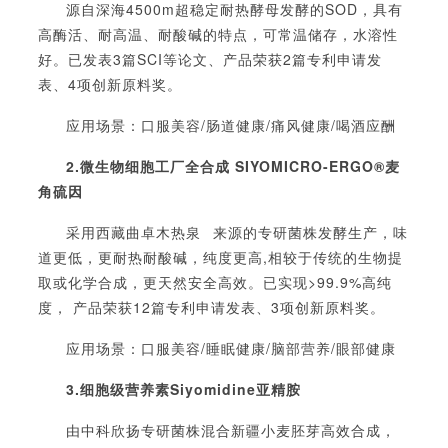
源自深海
4500m超稳定耐热酵母发酵的SOD，具有
高酶活、耐高温、耐酸碱的特点，可常温储存，水溶性
好。已发表3篇SCI等论文、产品荣获2篇专利申请发
表、4项创新原料奖。
应用场景：口服美容
/肠道健康/痛风健康/喝酒应酬
2.微生物细胞工厂全合成 SIYOMICRO-ERGO®麦
角硫因
采用
西藏曲卓木热泉
来源的专研菌株发酵生产，味
道更低，更耐热耐酸碱，纯度更高
,相较于传统的生物提
取或化学合成，更天然安全高效。已实现>99.9%高纯
度， 产品荣获12篇专利申请发表、3项创新原料奖。
应用场景：口服美容
/睡眠健康/脑部营养/眼部健康
3.细胞级营养素Siyomidine亚精胺
由中科欣扬专研菌株混合新疆小麦胚芽高效合成，