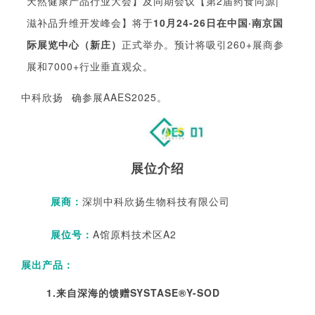
天然健康产品行业大会】
及同期会
议
【第2届药食同源|
滋补品升维开发峰会】
将于
10月24-26日在中国·南京国
际展览中心（新庄）
正式举办。
预计将吸引260+展商参
展和7000+行业垂直观众。
中科欣扬
确
参展AAES2025。
展位介绍
展商
：
深圳中科欣扬生物科技有限公司
展位号：
A馆原料技术区A2
展出产
品
：
1.来自深海的馈赠SYSTASE®Y-SOD