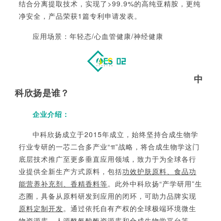
结合分离提取技术，实现了
>99.9%的高纯亚精胺，更纯
净安全，产品荣获1篇专利申请发表。
应用场景：年轻态/
心血管健康/神经健康
中
科欣扬
是谁？
企业介
绍：
中科欣扬成立于
2015年成立，始终坚持合成生物学
行业专研的一芯二合多产业“π”战略，将合成生物学这门
底层技术推广至更多垂直应用领域，致力于为全球各行
业提供全新生产方式原料，包括
功效护肤原料、食品功
能营养补充剂、香精香料等
。此外中科欣扬
“产学研用”生
态圈，具备从原料研发到应用的闭环，可助力品牌实现
原料定制开发
。通过依托自有产权的
全球极端环境微生
物资源库、人源酪氨酸酶资源库和
合成生物学平台等，