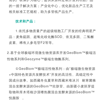
的一揽子解决方案；产业化中心，优化新品生产工艺及
相关标准工艺规程，助力多管线产品生产。
技术和产品：
1.依托多物质量产的超级细胞工厂开发的经典明星产
品：
麦角硫因、超氧化歧化酶
SOD、依克多因、二氢槲
皮素、稀有人参皂苷F2等等。
2.基于全球极端环境微生物资源库开发GeoBiom™极端活
性物系列和
Geozyme™极端生物酶系列。
①GeoBiom
™
极端活性物系列：
由
”
极端微生物资源
+中国特色资源共发酵技术
”
开发的高活性、高稳定性中
国成分故事。如西藏冬虫夏草和
西藏米堆冰川
耐寒菌株
混合发酵来源的
GeoBiom
™
欣肤苷、由新疆小麦胚芽提
取物和库木塔格沙漠嗜热菌混合发酵来源的
GeoBiom
™
悦颜胺
。