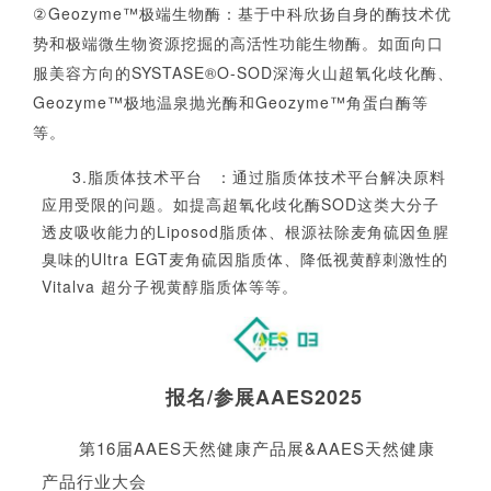
②Geozyme™极端生物酶：
基于中科欣扬自身的酶技术优
势和极端微生物资源挖掘的高活性功能生物酶。如面向口
服美容方向的
SYSTASE®O-SOD深海火山超氧化歧化酶、
Geozyme™极地温泉抛光酶和Geozyme™角蛋白酶等
等。
3.
脂质体技术平台
：
通过脂质体技术平台解决原料
应用受限的问题。如提高超氧化歧化酶
SOD这类大分子
透皮吸收能力的Liposod脂质体、根源祛除麦角硫因鱼腥
臭味的Ultra EGT麦角硫因脂质体、降低视黄醇刺激性的
Vitalva 超分子视黄醇脂质体等等。
报名/参展AAES2025
第16届AAES天然健康产品展&AAES天然健康
产品行业大会