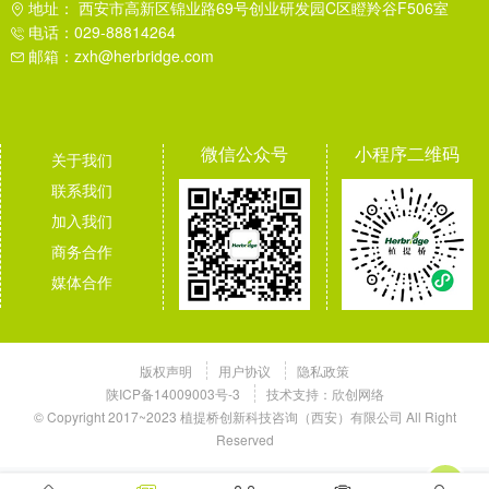
地址： 西安市高新区锦业路69号创业研发园C区瞪羚谷F506室
电话：029-88814264
邮箱：zxh@herbridge.com
微信公众号
小程序二维码
关于我们
联系我们
加入我们
商务合作
媒体合作
版权声明
用户协议
隐私政策
陕ICP备14009003号-3
技术支持：
欣创网络
© Copyright 2017~2023 植提桥创新科技咨询（西安）有限公司 All Right
Reserved