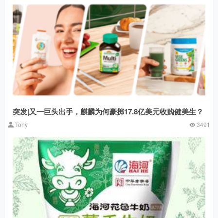
突发|又一巨头出手，麒麟为何豪掷17.8亿美元收购健美生？
Tony
3491