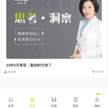
23年3月寄语：新的时代来了
植提桥
37958
欲了解历史信息，请切换至老网站！
首页
资讯
供需
报告
我的
请发表您的意见（游客无法评论，请先
登录
or
注册
）