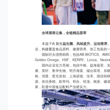
全球展商云集，全链精品荟萃
本届 FiA 聚焦
益生菌、风味提升、运动营养
业，构建覆盖食品原料、健康营养、加工包装的
国际巨头强势助阵，包括AB-BIOTICS、AMICOGEN
Golden Omega、HSF、KERRY、Lonza、Nexir
国内企业实力亮相，包括中粮、益海嘉里、
康、英轩、鲁华生物、明月海藻、烟台双塔、东
格、润普、星光首创、上海诺德、佳禾、国信协
源、依伦香精、欧帝玛、和合、恒顶、南派、健
果，彰显中国食品配料产业硬实力。