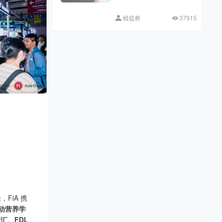
植提桥
37915
FiA 携
动营养学
汇、FDL