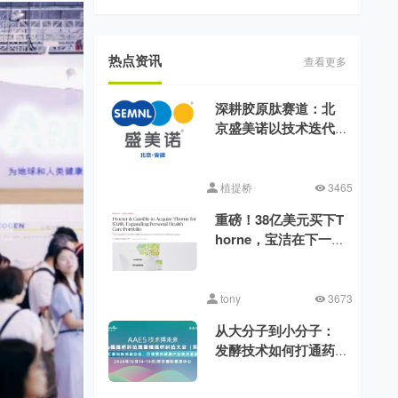
热点资讯
查看更多
深耕胶原肽赛道：北
京盛美诺以技术迭代
消解行业品质差异
植提桥
3465
重磅！38亿美元买下T
horne，宝洁在下一盘
什么棋?
tony
3673
从大分子到小分子：
发酵技术如何打通药
食同源的功能化之路