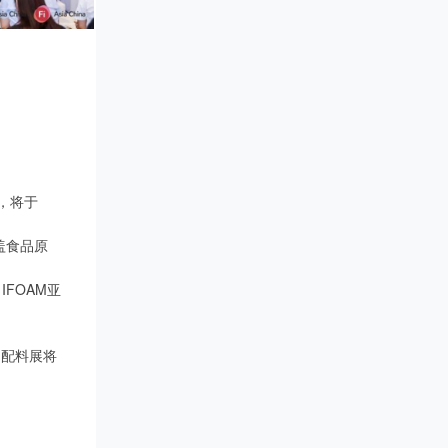
会，将于
盖食品原
FOAM亚
品配料展将