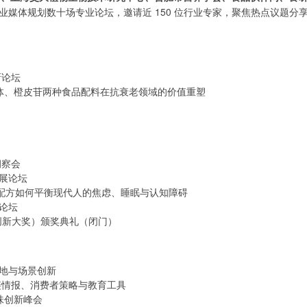
业媒体规划数十场专业论坛，邀请近 150 位行业专家，聚焦热点议题分
新论坛
泌体、橙皮苷两种食品配料在抗衰老领域的价值重塑
洞察会
展论坛
利配方如何平衡现代人的焦虑、睡眠与认知障碍
论坛
（Fi中国创新大奖）颁奖典礼（闭门）
落地与场景创新
应链情报、消费者策略与教育工具
风味创新峰会