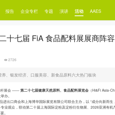
报告
企业专栏
专题
演讲
AAES
活动
第二十七届 FiA 食品配料展展商阵
2726
运动营养、银发经济、口服美容、新食品原料六大热门板块
域标杆展会 ——
第二十七届健康天然原料、食品配料展览会
（Hi&Fi Asia-Ch
大举办。
国医药保健品进出口商会和上海博华国际展览有限公司联合主办，以 “成分向新而
,000+专业观众，联动第二十届上海国际淀粉及淀粉衍生物展、2026亚洲有
盛宴。