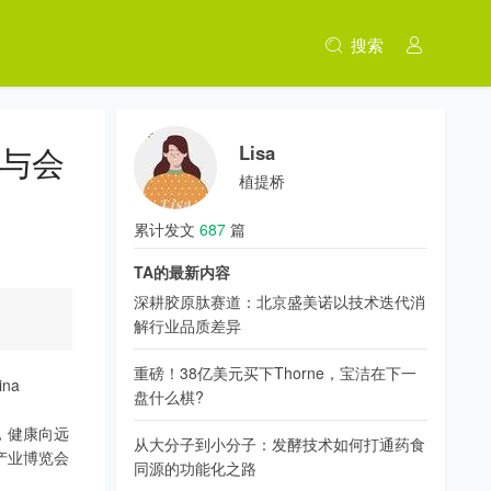
搜索
容与会
Lisa
植提桥
累计发文
687
篇
TA的最新内容
深耕胶原肽赛道：北京盛美诺以技术迭代消
解行业品质差异
重磅！38亿美元买下Thorne，宝洁在下一
ina
盘什么棋?
生，健康向远
从大分子到小分子：发酵技术如何打通药食
机产业博览会
同源的功能化之路