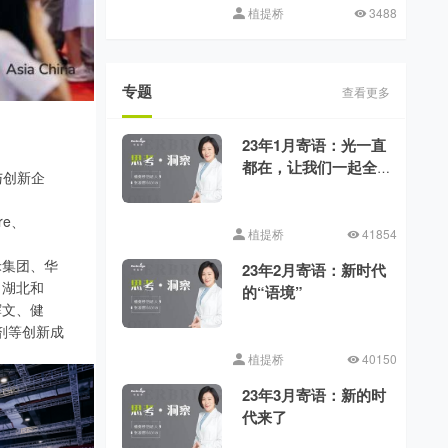
植提桥
3488
专题
查看更多
23年1月寄语：光一直
都在，让我们一起全
与创新企
力向前
re、
植提桥
41854
禾集团、华
23年2月寄语：新时代
、湖北和
的“语境”
辉文、健
剂等创新成
植提桥
40150
23年3月寄语：新的时
代来了