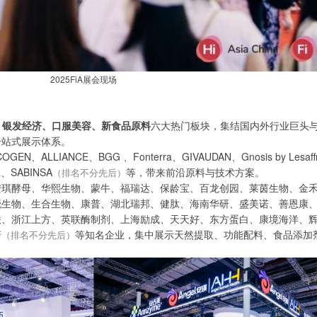
2025FiA展会现场
、银发经济、口服美容、新食品原料
六大热门板块，集结国内外行业巨头
一站式展示体系。
、ALLIANCE、BGG 、Fonterra、GIVAUDAN、Gnosis by Lesaff
a、SABINSA
等，带来前沿原料与技术方案。
（排名不分先后）
安琪酵母、华熙生物、蒙牛、福瑞达、保龄宝、百龙创园、莱茵生物、金
晓生物、生合生物、康普、湖北瑞邦、健肽、海南华研、盛美诺、善恩康
联、浙江上方、英联酶制剂、上海励成、天天好、东方蛋白、康境海洋、
诺
等知名企业，集中展示天然提取、功能配料、食品添加
（排名不分先后）