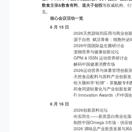
数食主张&数食有料、道夫子创投
等权威机构、行
见。
核心会议活动一览
6
月 15 日
·2026天然甜味剂应用与商业创
·源于自然 赋活青春：细胞外
·2026中国国际益生菌研讨会
·宠物营养与健康创新论坛
·GPNi & ISSN 运动营养研讨会
·解码中国健康消费市场
·2026运动营养与体重管理创新
·天然食品配料与原料产业创新发
·给大脑科学“松绑”：茶氨酸专
·药食同源轻量化与产业创新发展
·Fi Innovation Awards
6
月 16 日
·2026创新原料论坛
·向实而生——新质蛋白商业化
·制胜中国Omega-3市场：供
·2026 调味品产业新质发展与