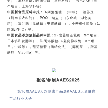
盈），威尼斯镰刀菌菌蛋白（富祥科技），灭活AKK（多
个项目，上海华朴等）
中国新食品原料申报：
D-阿洛酮糖
（中粮），油莎豆
（河南省农科院），PQQ二钠盐（山东金城、湖北美
琪），富谷胱甘肽酵母（
安琪酵母
），小麦极性脂质（法
国SEPPIC）等。
中国食品添加剂新品种申报：
2’-岩藻糖基乳糖（3个项目，
日本协和发酵等），D-阿洛酮糖-3-差向异构酶（3个项
目，中粮等），甜菊糖苷（酶转化法）（弈柯莱），羟基
酪醇（Viablife）等。
报名/参展AAES2025
第16届AAES天然健康产品展&AAES天然健康
产品行业大会