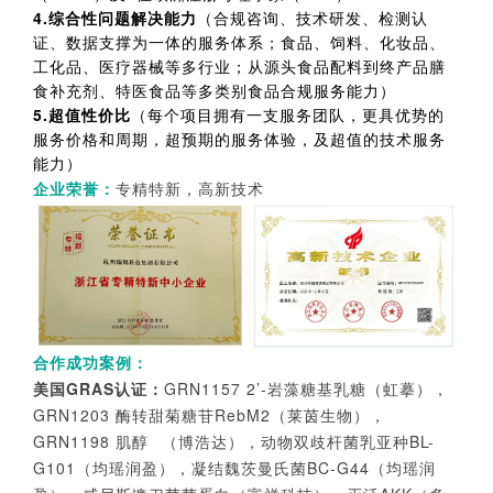
4.综合性问题解决能力
（合规咨询、技术研发、检测认
证、数据支撑为一体的服务体系；食品、饲料、化妆品、
工化品、医疗器械等多行业；从源头食品配料到终产品膳
食补充剂、特医食品等多类别食品合规服务能力）
5.超值性价比
（每个项目拥有一支服务团队，更具优势的
服务价格和周期，超预期的服务体验，及超值的技术服务
能力）
企业荣誉：
专精特新，高新技术
合作成功案例：
美国GRAS认证：
GRN1157 2’-岩藻糖基乳糖（虹摹），
GRN1203 酶转甜菊糖苷RebM2（莱茵生物），
GRN1198
肌醇
（博浩达），动物双歧杆菌乳亚种BL-
G101（均瑶润盈），凝结魏茨曼氏菌BC-G44（均瑶润