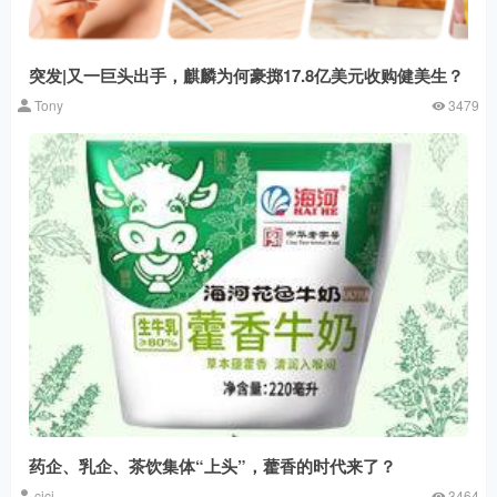
突发|又一巨头出手，麒麟为何豪掷17.8亿美元收购健美生？
Tony
3479
药企、乳企、茶饮集体“上头”，藿香的时代来了？
cici
3464