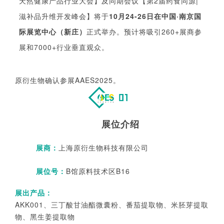
天然健康产品行业大会】
及同期会
议
【第2届药食同源|
滋补品升维开发峰会】
将于
10月24-26日在中国·南京国
际展览中心（新庄）
正式举办。
预计将吸引260+展商参
展和7000+行业垂直观众。
原衍生物
确认参展AA
ES2025。
展位介绍
展商
：
上海原衍生物科技有限公司
展位号：
B馆原料技术区B16
展出产
品
：
AKK001、三丁酸甘油酯微囊粉、番茄提取物、米胚芽提取
物、黑生姜提取物