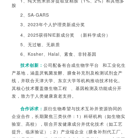
1、纯天然米胚芽提取亚精胺（1%、2%）和其他多
胺
2、SA-GARS
3、2023年个人护理类新成分奖
4、2025获得
NIE新成分奖
（新科学成分）
5、无过敏、无麸质
6、Kosher、Halal、素食、非转基因
技术创新：
公司配备有
合成生物学平台
和工业化生
产基地，涵盖厌氧菌发酵、膳食补充剂及检测试剂盒产
线，并联合天津大学、东京大学等机构推动技术转化。
其核心技术覆盖
微生物工程
、基因检测及功能成分开
发，致力于人类健康衰老支持。
合作诉求：
原衍生物希望与技术互补并资源协同的
企业合作，长期聚焦三类伙伴：1）科研机构（如生物实
验室、高校），联合开发健康成分并优化技术（如工艺
提升、临床验证）；2）产业端企业（膳食补剂代工厂、