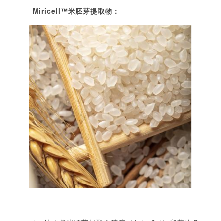
Miricell
™
米胚芽提取物：