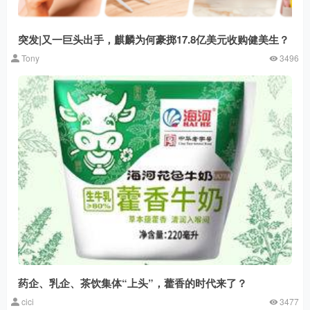
突发|又一巨头出手，麒麟为何豪掷17.8亿美元收购健美生？
Tony
3496
药企、乳企、茶饮集体“上头”，藿香的时代来了？
cici
3477