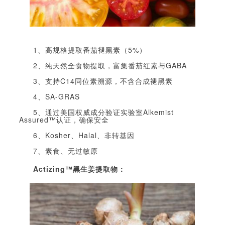
1、高规格提取番茄褪黑素（5%）
2、纯天然全食物提取，富集番茄红素与GABA
3、支持C14同位素溯源，不含合成褪黑素
4、SA-GRAS
5、通过美国权威成分验证实验室Alkemist
Assured
™
认证，确保安全
6、Kosher、Halal、非转基因
7、素食、无过敏原
Actizing
™
黑生姜提取物：