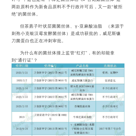
两款原料作为新食品原料不予行政许可
后，又一款
“被拒
绝”的菌丝体。
但茶藨子叶状层菌菌丝体、
γ-亚麻酸油脂
（来源于
刺孢小克银汉霉发酵菌丝体）是成功获批的，威尼斯镰
刀菌蛋白也正在冲刺审批。
为什么有的菌丝体撞上监管
“红灯”，有的却能拿
到“通行证”？