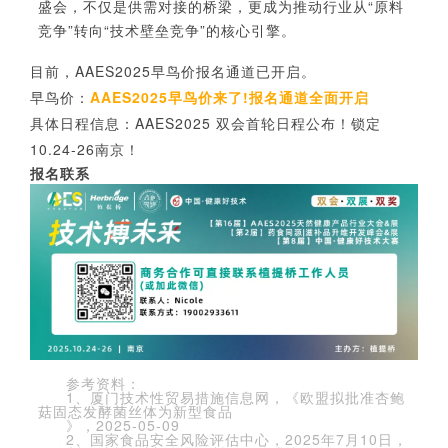
盛会，不仅是
供需对接的桥梁，更成为推动行业从
“原料
竞争”转向“技术壁垒竞争”的核心引擎
。
目前，AAES2025
早鸟价报名通道已开启。
早鸟价：
AAES2025早鸟价来了!报名通道全面开启
具体日程信息
：
AAES2025 双会首轮日程公布！锁定
10.24-26南京！
报名联系
参考资料：
1、厦门技术性贸易措施信息网，《欧盟拟批准杏鲍
菇固态发酵菌丝体为新型食品
》，
2025-05-09
2、国家食品安全风险评估中心，2025年7月10日，