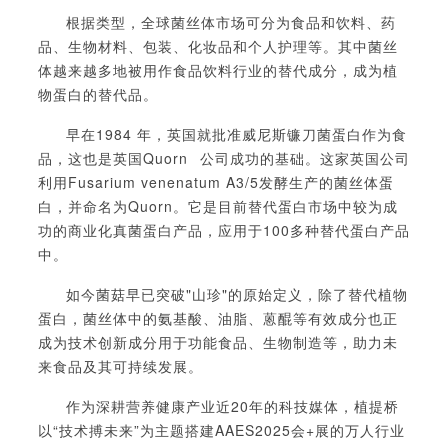
根据类型，全球菌丝体市场可分为食品和饮料、药
品、生物材料、包装、化妆品和个人护理等。其中菌丝
体越来越多地被用作食品饮料行业的替代成分，成为植
物蛋白的替代品。
早在
1984 年，英国就批准威尼斯镰刀菌蛋白作为食
品，这也是英国
Quorn
公司成功的基础。这家英国公司
利用
Fusarium venenatum
A3/5发酵生产的菌丝体蛋
白，并命名为Quorn。它是目前替代蛋白市场中较为成
功的商业化真菌蛋白产品，应用于100多种替代蛋白产品
中。
如今
菌菇早已突破
"山珍"的原始定义，
除了替代植物
蛋白，菌丝体中的氨基酸、油脂、蒽醌等有效成分也正
成为技术创新成分用于功能食品、生物制造等，助力未
来食品及其可持续发展。
作为深耕营养健康产业近
20年的科技媒体，植提桥
以“技术搏未来”为
主题搭建
AAES2025
会
+展的万人行业