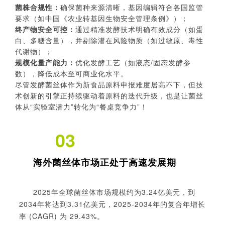
菌株合规性：
确保菌种来源清晰，基因编辑符合各国监管
要求（如中国《农业转基因生物安全管理条例》）；
终产物安全可控：
通过精准发酵技术明确有效成分（如蛋
白、多糖含量），并剔除潜在风险物质（如过敏原、毒性
代谢物）；
规模化量产能力：
优化发酵工艺（如液态/固态发酵参
数），降低成本至可商业化水平。
尽管发酵菌丝体作为新食品原料申报难度居高不下，但技
术创新的引擎正持续驱动着原料的迭代升级，也是让菌丝
体从“实验室潜力”转化为“餐桌竞争力”！
03
海
外菌丝体市场正处于高速发展期
2025年全球菌丝体市场规模约为3.24亿美元，到
2034年将达到3.3
1
亿美元，
2025
-
2034年的复合年增长
率 (CAGR) 为 29.43%。