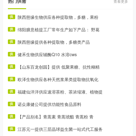
热门供需
查看更多
陕西慈缘生物供应各种提取物，多糖，果粉
供
绵阳膳意植提工厂常年生产如下产品： 野葛
供
陕西慈缘提供各种提取物，多糖类产品
供
健禾生物供应辅酶Q10 水溶cws
供
【山东百龙创园】提供 低聚果糖、抗性糊精
供
欧泽生物供应各种天然浆果类提取物抗氧化
供
福建仙洋洋供应速溶茶粉、茶浓缩液、植物提
供
诺众康健公司提供功能性食品原料
供
【产品别名】青蒿素 青蒿琥酯 青蒿粉 青
供
江苏元一提供三层晶球益生菌一站式代工服务
供