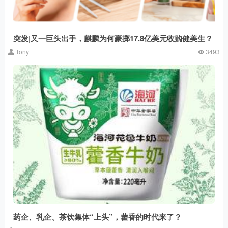
突发|又一巨头出手，麒麟为何豪掷17.8亿美元收购健美生？
Tony
3493
药企、乳企、茶饮集体“上头”，藿香的时代来了？