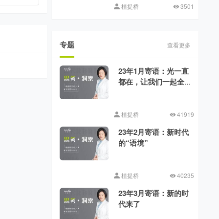
植提桥
3501
专题
查看更多
23年1月寄语：光一直
都在，让我们一起全
力向前
植提桥
41919
23年2月寄语：新时代
的“语境”
植提桥
40235
23年3月寄语：新的时
代来了