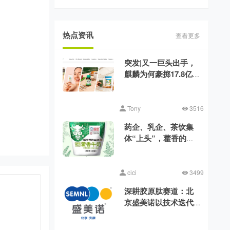
热点资讯
查看更多
突发|又一巨头出手，
麒麟为何豪掷17.8亿美
元收购健美生？
Tony
3516
药企、乳企、茶饮集
体“上头”，藿香的时
代来了？
cici
3499
深耕胶原肽赛道：北
京盛美诺以技术迭代
消解行业品质差异