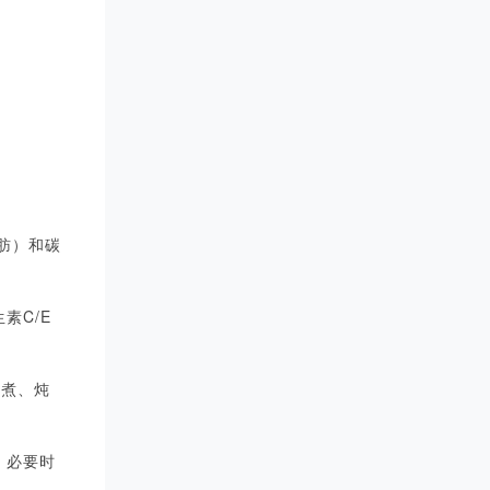
肪）和碳
素C/E
、煮、炖
验，必要时