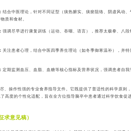
：
结合中医理论，针对不同证型（痰热腑实、痰瘀阻络、阴虚风动、
药物质和食材。
：
强调尽早进行康复训练（运动、吞咽、语言），推荐太极拳、八段
：
关注患者心理，结合中医四季养生理论（如冬季御寒温补），并特
。
：
定期监测血压、血脂、血糖等核心指标及营养状况，强调患者自我
尽、操作性强的专业食养指导文件。它既提供了普适性的科学原则
现了高度的个性化适配，旨在全方位指导脑卒中患者通过科学饮食促
征求意见稿）