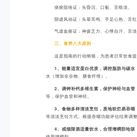
痰瘀阻络证：头昏沉、口黏、舌暗淡。
阴虚风动证：头晕耳鸣、手足心热、舌红
气虚血瘀证：神疲乏力、心悸自汗、舌淡
三、
食养
八大
原则
这是指南的行动纲领，为患者日常饮食提
1、
能量适宜蛋白优质，调控脂肪与碳水
水（增加全谷物、膳食纤维）。
2、
调钾补钙多维生素，保护神经与血管
等，保护血管和神经。
3、
食物多样清淡烹饪，质地软烂易吞咽
等清淡烹饪方式。根据吞咽功能评估结果调
4、
戒烟限酒适量饮水，合理增稠防呛咳
使用增稠剂。