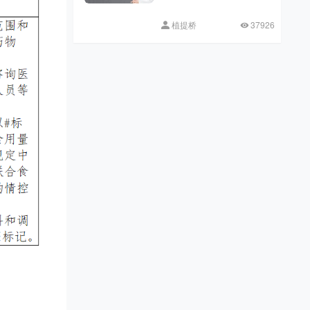
植提桥
37926