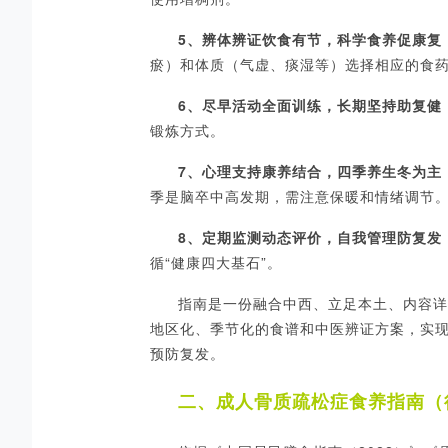
5、
辨体辨证饮食有节，科学食养促康复
瘀）和体质（气虚、痰湿等）选择相应的食
6、
尽早活动全面训练，长期坚持助复健
锻炼方式。
7、
心理支持康养结合，四季养生冬为主
季是脑卒中高发期，需注意保暖和情绪调节
8、
定期监测动态评价，自我管理防复发
循
“健康四大基石”。
指南是一份融合中西、立足本土、内容详
地区化、季节化的食谱和中医辨证方案，实
预防复发。
二、成人骨质疏松症食养指南（