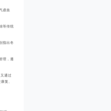
气虚血
锦等传统
别指出冬
管理，遵
，又通过
进康复、