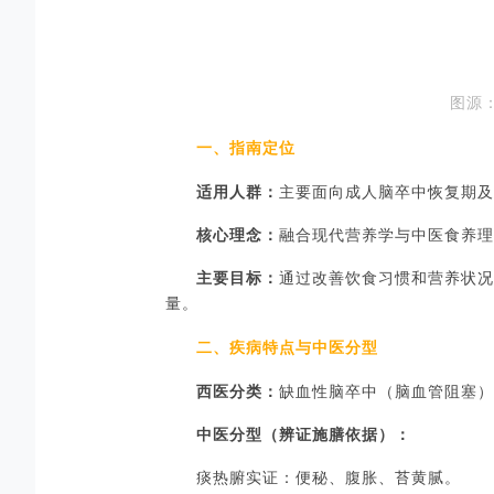
图源
一、指南定位
适用人群：
主要面向成人脑卒中恢复期及
核心理念：
融合现代营养学与中医食养理
主要目标：
通过改善饮食习惯和营养状况
量。
二、疾病特点与中医分型
西医分类：
缺血性脑卒中（脑血管阻塞）
中医分型（辨证施膳依据）：
痰热腑实证：便秘、腹胀、苔黄腻。