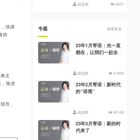
植提桥
3501
念，强调
专题
查看更多
食防
23年1月寄语：光一直
都在，让我们一起全
力向前
植提桥
41865
经典文
后，推进
23年2月寄语：新时代
的“语境”
食指导。
植提桥
40166
23年3月寄语：新的时
代来了