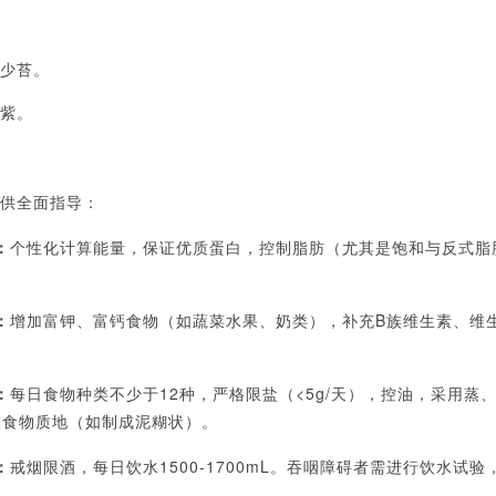
少苔。
紫。
供全面指导：
：
个性化计算能量，保证优质蛋白，控制脂肪（尤其是饱和与反式脂
：
增加富钾、富钙食物（如蔬菜水果、奶类），补充
B族维生素、维生
：
每日食物种类不少于
12种，严格限盐（<5g/天），控油，采用蒸
整食物质地（如制成泥糊状）。
：
戒烟限酒，每日饮水
1500-1700mL。吞咽障碍者需进行饮水试