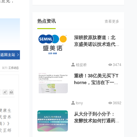
求意见，
热点资讯
查看更多
深耕胶原肽赛道：北
京盛美诺以技术迭代
消解行业品质差异
植提桥
3474
重磅！38亿美元买下T
horne，宝洁在下一盘
什么棋?
tony
3692
从大分子到小分子：
发酵技术如何打通药
食同源的功能化之路