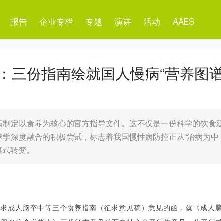
报告
企业专栏
专题
演讲
活动
AAES
：三份指南绘就国人慢病“营养图谱
病制定以食养为核心的官方指导文件。这不仅是一份科学的饮食
养学深度融合的积极尝试，标志着我国慢性病防控正从“治病为中
模式转变。
征求成人脑卒中等三个食养指南（征求意见稿）意见的函
，
就《成人