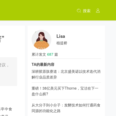
搜索
”
Lisa
植提桥
累计发文
687
篇
建议，
TA的最新内容
深耕胶原肽赛道：北京盛美诺以技术迭代消
解行业品质差异
重磅！38亿美元买下Thorne，宝洁在下一
盘什么棋?
从大分子到小分子：发酵技术如何打通药食
脑卒中食
同源的功能化之路