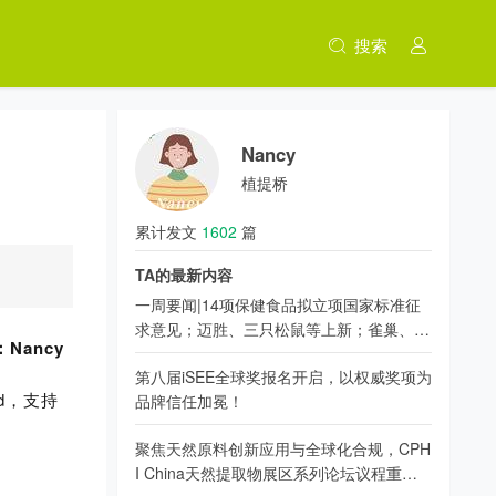
搜索
Nancy
植提桥
累计发文
1602
篇
TA的最新内容
一周要闻|14项保健食品拟立项国家标准征
求意见；迈胜、三只松鼠等上新；雀巢、京
Nancy
东健康、香飘飘新动态
第八届iSEE全球奖报名开启，以权威奖项为
d，支持
品牌信任加冕！
聚焦天然原料创新应用与全球化合规，CPH
I China天然提取物展区系列论坛议程重磅