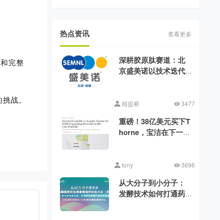
揭晓！
热点资讯
查看更多
深耕胶原肽赛道：北
度和完整
京盛美诺以技术迭代
消解行业品质差异
的挑战。
植提桥
3477
重磅！38亿美元买下T
horne，宝洁在下一盘
什么棋?
tony
3696
从大分子到小分子：
发酵技术如何打通药
食同源的功能化之路