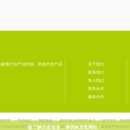
然健康行业产品升级、助推天然产品
关于我们
联系我们
加入我们
商务合作
媒体合作
版权声明
用户协议
隐私政策
陕ICP备14009003号-3
技术支持：
欣创网
© Copyright 2017~2023 植提桥创新科技咨询（西安）有限公司 All Right Reserved
欲了解历史信息，请切换至老网站！