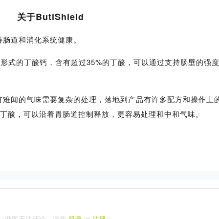
关于ButiShield
持肠道和消化系统健康。
人用胶囊形式的丁酸钙，含有超过35%的丁酸，可以通过支持肠壁的强
有难闻的气味需要复杂的处理，落地到产品有许多配方和操作上
术封装了丁酸，可以沿着胃肠道控制释放，更容易处理和中和气味。
（游客无法评论，请先
登录
or
注册
）