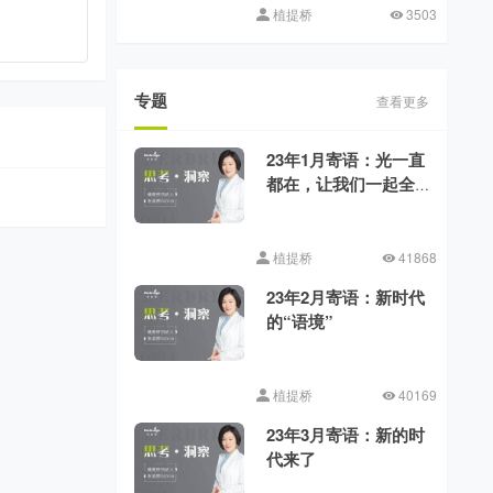
植提桥
3503
专题
查看更多
23年1月寄语：光一直
都在，让我们一起全
力向前
植提桥
41868
23年2月寄语：新时代
的“语境”
植提桥
40169
23年3月寄语：新的时
代来了