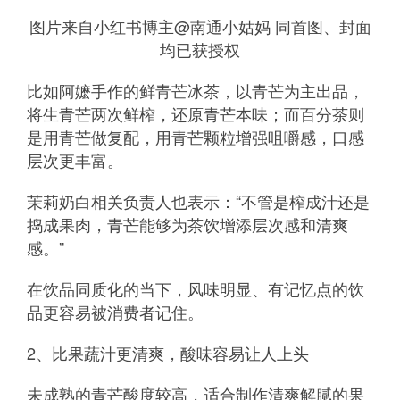
图片来自小红书博主@南通小姑妈 同首图、封面
均已获授权
比如阿嬷手作的鲜青芒冰茶，以青芒为主出品，
将生青芒两次鲜榨，还原青芒本味；而百分茶则
是用青芒做复配，用青芒颗粒增强咀嚼感，口感
层次更丰富。
茉莉奶白相关负责人也表示：“不管是榨成汁还是
捣成果肉，青芒能够为茶饮增添层次感和清爽
感。”
在饮品同质化的当下，风味明显、有记忆点的饮
品更容易被消费者记住。
2、比果蔬汁更清爽，酸味容易让人上头
未成熟的青芒酸度较高，适合制作清爽解腻的果