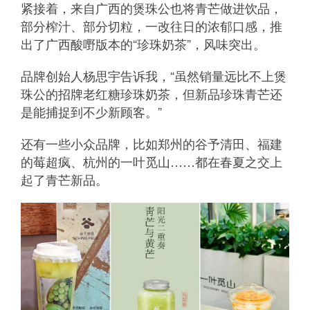
紧接着，来自广西的煲珠公也将青芒做进饮品，
部分榨汁、部分切粒，一改往日的浓郁口感，推
出了广西酸嘢版本的“珍珠奶茶”，风味突出。
品牌创始人杨思宇告诉我，“虽然销量远比不上煲
珠公的招牌老红糖珍珠奶茶，但新品珍珠青芒还
是能捕捉到不少新顾客。”
还有一些小众品牌，比如郑州的谷予清田、福建
的莓超疯、杭州的一叶觅山……都在春夏之交上
起了青芒新品。