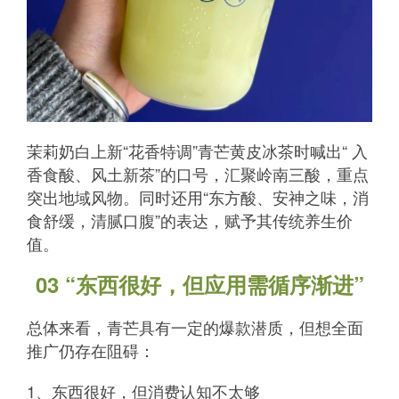
茉莉奶白上新“花香特调”青芒黄皮冰茶时喊出“ 入
香食酸、风土新茶”的口号，汇聚岭南三酸，重点
突出地域风物。同时还用“东方酸、安神之味，消
食舒缓，清腻口腹”的表达，赋予其传统养生价
值。
03 “东西很好，但应用需循序渐进”
总体来看，青芒具有一定的爆款潜质，但想全面
推广仍存在阻碍：
1、东西很好，但消费认知不太够