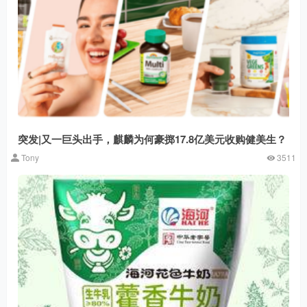
突发|又一巨头出手，麒麟为何豪掷17.8亿美元收购健美生？
Tony
3511