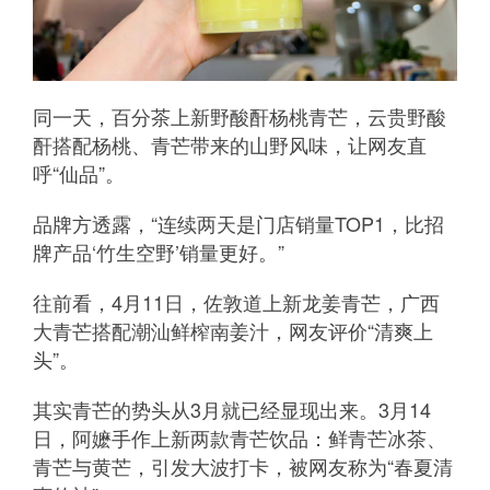
同一天，百分茶上新野酸酐杨桃青芒，云贵野酸
酐搭配杨桃、青芒带来的山野风味，让网友直
呼“仙品”。
品牌方透露，“连续两天是门店销量TOP1，比招
牌产品‘竹生空野’销量更好。”
往前看，4月11日，佐敦道上新龙姜青芒，广西
大青芒搭配潮汕鲜榨南姜汁，网友评价“清爽上
头”。
其实青芒的势头从3月就已经显现出来。3月14
日，阿嬷手作上新两款青芒饮品：鲜青芒冰茶、
青芒与黄芒，引发大波打卡，被网友称为“春夏清