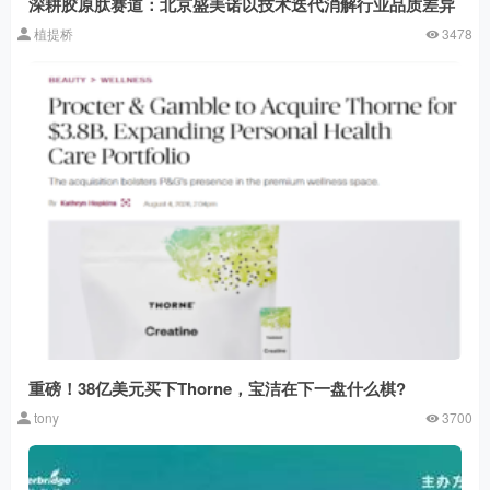
深耕胶原肽赛道：北京盛美诺以技术迭代消解行业品质差异
植提桥
3478
重磅！38亿美元买下Thorne，宝洁在下一盘什么棋?
tony
3700