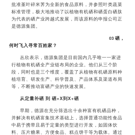
批准堇叶碎米荠为全新的食品原料，并参照叶类蔬菜
标准管理，极大地推动了以植物有机硒和硒蛋白硒肽
为代表的硒产业跨越式发展，而该原料的申报公司正
是德源集团。
硒，
03
何时飞入寻常百姓家？
丛欣表示，德源集团是目前国内几乎唯一一家进
行植物有机硒全产业链布局的企业。他们从三个阶
段，同时也是三个维度，覆盖了从植物有机硒原料种
植培育、研发生产、科学普及、产品体系及渠道布局
等，不断推动富硒产业的快速发展。
从定量补硒 到 硒+X到X+硒
早期，德源在充分筛选出十余种富有机硒品种，
并解决有机硒富集技术基础上，选择普通功能性食品
中易于携带且易于定量的类型进行开发，如固体饮
料、压片糖果、方便食品、糕点饼干等为载体。通过