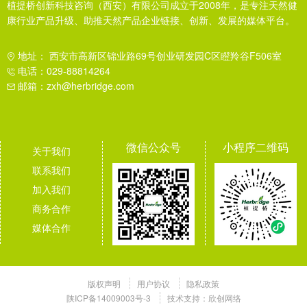
植提桥创新科技咨询（西安）有限公司成立于2008年，是专注天然健
康行业产品升级、助推天然产品企业链接、创新、发展的媒体平台。
地址： 西安市高新区锦业路69号创业研发园C区瞪羚谷F506室
电话：029-88814264
邮箱：zxh@herbridge.com
微信公众号
小程序二维码
关于我们
联系我们
加入我们
商务合作
媒体合作
版权声明
用户协议
隐私政策
陕ICP备14009003号-3
技术支持：
欣创网络