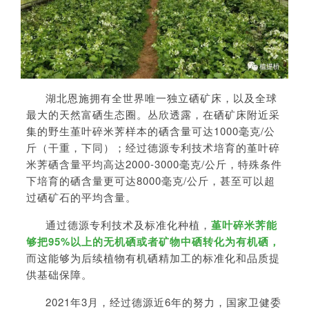
湖北恩施拥有全世界唯一独立硒矿床，以及全球
最大的天然富硒生态圈。丛欣透露，在硒矿床附近采
集的野生堇叶碎米荠样本的硒含量可达1000毫克/公
斤（干重，下同）；经过德源专利技术培育的堇叶碎
米荠硒含量平均高达2000-3000毫克/公斤，特殊条件
下培育的硒含量更可达8000毫克/公斤，甚至可以超
过硒矿石的平均含量。
通过德源专利技术及标准化种植，
堇叶碎米荠能
够把95%以上的无机硒或者矿物中硒转化为有机硒，
而这能够为后续植物有机硒精加工的标准化和品质提
供基础保障。
2021年3月，经过德源近6年的努力，国家卫健委