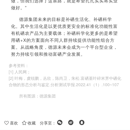
做，但我们选择了这条路，就是希望扎扎实实将实业
做好。”
德源集团未来的目标是补硒生活化、补硒科学
化。其中生活化是以更优质更安全的标准化功能性富
有机硒农产品为主要载体；补硒科学化更多的是希望
用硒+X的方案面向不同人群持续提供功能性组合方
案。从战略角度，德源未来会成为一个平台型企业，
努力持续引领和推动富硒产业发展。
参考资料：
[1] 人民网；
[2] 叶梅，虞锐鹏，丛欣，陈尚卫，朱松.富硒堇叶碎米荠中硒化
合物的形态分析与鉴定.分析测试学报.2022.41（1）.100~107
所有图源：
德源集团
喜欢
收藏
分享至：