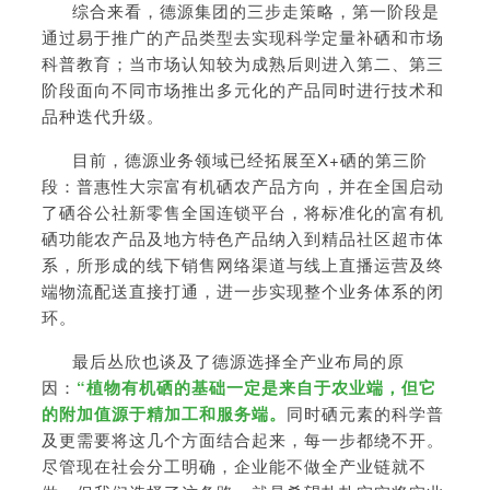
综合来看，德源集团的三步走策略，第一阶段是
通过易于推广的产品类型去实现科学定量补硒和市场
科普教育；当市场认知较为成熟后则进入第二、第三
阶段面向不同市场推出多元化的产品同时进行技术和
品种迭代升级。
目前，德源业务领域已经拓展至X+硒的第三阶
段：普惠性大宗富有机硒农产品方向，并在全国启动
了硒谷公社新零售全国连锁平台，将标准化的富有机
硒功能农产品及地方特色产品纳入到精品社区超市体
系，所形成的线下销售网络渠道与线上直播运营及终
端物流配送直接打通，进一步实现整个业务体系的闭
环。
最后丛欣也谈及了德源选择全产业布局的原
因：
“植
物有机硒的基础一定是来自于农业端，但它
的附加值源于精加工和服务端。
同时硒元素的科学普
及更需要将这几个方面结合起来，每一步都绕不开。
尽管现在社会分工明确，企业能不做全产业链就不