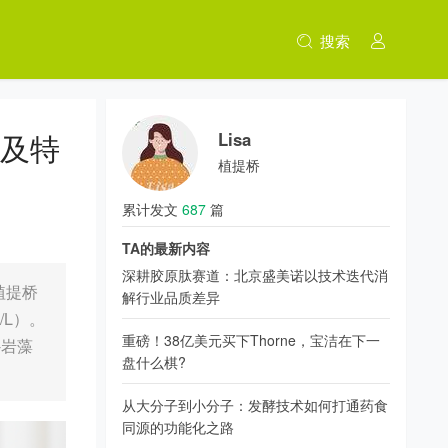
搜索
品及特
Lisa
植提桥
累计发文
687
篇
TA的最新内容
深耕胶原肽赛道：北京盛美诺以技术迭代消
植提桥
解行业品质差异
/L）。
重磅！38亿美元买下Thorne，宝洁在下一
-岩藻
盘什么棋?
从大分子到小分子：发酵技术如何打通药食
同源的功能化之路