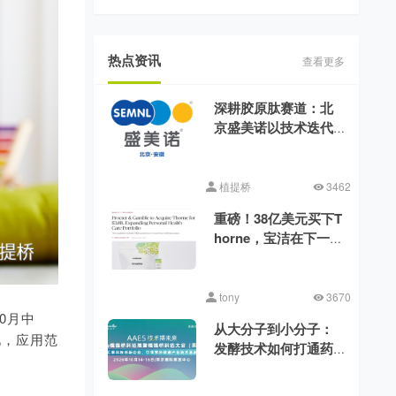
热点资讯
查看更多
深耕胶原肽赛道：北
京盛美诺以技术迭代
消解行业品质差异
植提桥
3462
重磅！38亿美元买下T
horne，宝洁在下一盘
什么棋?
tony
3670
0月中
从大分子到小分子：
见，应用范
发酵技术如何打通药
食同源的功能化之路