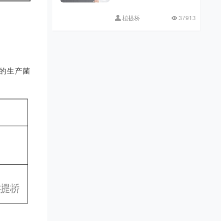
植提桥
37913
糖的生产菌