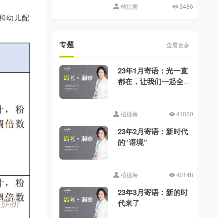
植提桥
3486
儿和幼儿配
专题
查看更多
23年1月寄语：光一直
都在，让我们一起全
力向前
植提桥
41850
23年2月寄语：新时代
的“语境”
植提桥
40148
23年3月寄语：新的时
代来了