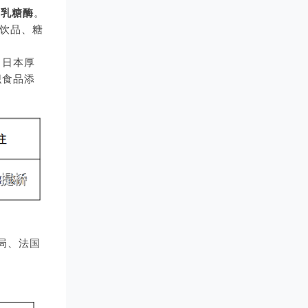
种
乳糖酶
。
冻饮品、糖
、日本厚
织食品添
理局、法国