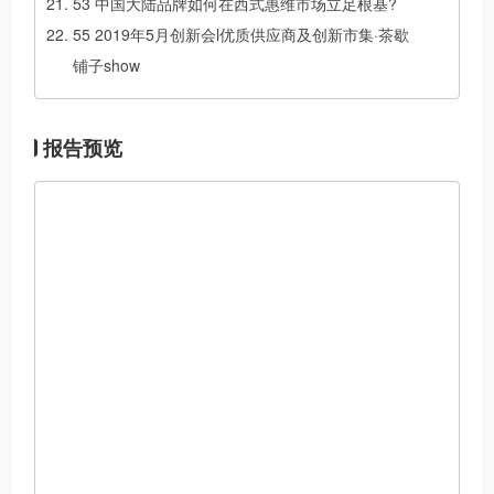
53 中国大陆品牌如何在西式惠维市场立足根基?
55 2019年5月创新会l优质供应商及创新市集·茶歇
铺子show
报告预览