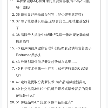
34骨骼健康&心脏健康的重要营养素,你不能不知的
维生素K2
36 茶饮界迎来新成员的它，能否媲美康普茶?
37 除了植物基乳制品,宠物食品也出现植物基配料
了
38 着眼于人类微生物组NPD,瑞士推出宠物肠道健
康新原料
40 糖尿病前期健康管理和创新型食品功能营养因子
Reducose桑多安
43 欧洲创新保健品开发趋势就在这里......
45 科学技术是第一生产力，如何进行高效CBD提
取?
47 定制化提取分离新技术,为产品端赋能新卖点
49 社交电商3年10个亿,韩后爆发式增长背后的商业
逻辑是什么?
51 传统品牌&产品,如何做年轻新生态?