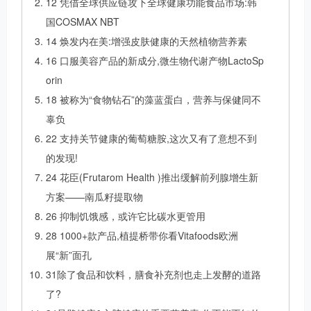
12 凭借全球供应链攻下全球健康功能食品市场:韩
国COSMAX NBT
14 焕发内在美:增强皮肤健康的天然植物营养素
16 口服美容产品的新成分,微生物代谢产物LactoSp
orin
18 被称为“食物钻石”的藻蓝蛋白，营养与保健同不
辜负
22 支持关节健康的葡萄糖胺,这次又有了意想不到
的发现!
24 花臣(Frutarom Health )推出缓解前列腺增生新
方案——南瓜籽提取物
26 抑制饥饿感，或许它比碳水更管用
28 1000+款产品,植提桥带你看Vitafoods欧洲
展“新”面孔
31除了食品和饮料，膳食补充剂也走上发酵的道路
了?