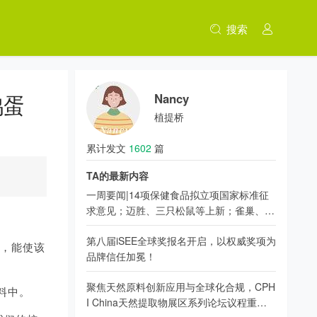
搜索
鸡蛋
Nancy
植提桥
累计发文
1602
篇
TA的最新内容
一周要闻|14项保健食品拟立项国家标准征
求意见；迈胜、三只松鼠等上新；雀巢、京
东健康、香飘飘新动态
第八届iSEE全球奖报名开启，以权威奖项为
源，能使该
品牌信任加冕！
聚焦天然原料创新应用与全球化合规，CPH
饮料中。
I China天然提取物展区系列论坛议程重磅