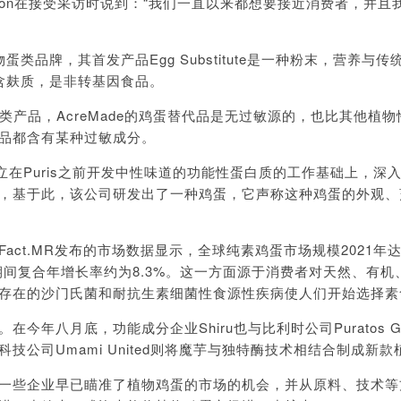
le Atchison在接受采访时说到：“我们一直以来都想要接近消费者，并
的一个植物蛋类品牌，其首发产品Egg Substitute是一种粉末，营养与
含麸质，是非转基因食品。
物蛋类产品，AcreMade的鸡蛋替代品是无过敏源的，也比其他植
品都含有某种过敏成分。
建立在Puris之前开发中性味道的功能性蛋白质的工作基础上，深
，基于此，该公司研发出了一种鸡蛋，它声称这种鸡蛋的外观、
Fact.MR
发布的市场数据显示，全球纯素鸡蛋市场规模2021年达
，期间复合年增长率约为8.3%。这一方面源于消费者对天然、有机
存在的沙门氏菌和耐抗生素细菌性食源性疾病使人们开始选择素
年八月底，功能成分企业Shiru也与比利时公司Puratos Gr
公司Umami United则将魔芋与独特酶技术相结合制成新款
一些企业早已瞄准了植物鸡蛋的市场的机会，并从原料、技术等