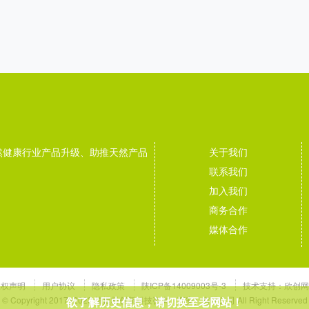
然健康行业产品升级、助推天然产品
关于我们
联系我们
加入我们
商务合作
媒体合作
版权声明
用户协议
隐私政策
陕ICP备14009003号-3
技术支持：
欣创网
© Copyright 2017~2023 植提桥创新科技咨询（西安）有限公司 All Right Reserved
欲了解历史信息，请切换至老网站！