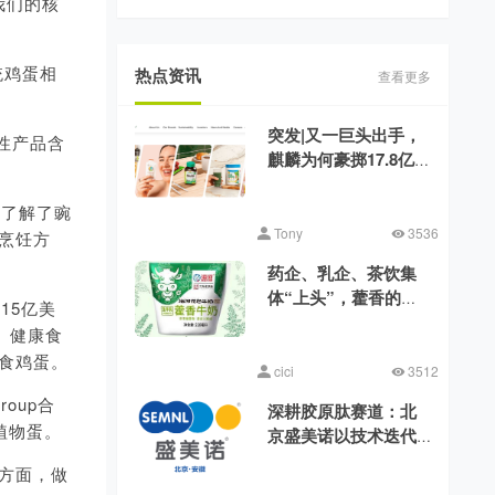
揭晓！
且我们的核
传统鸡蛋相
热点资讯
查看更多
突发|又一巨头出手，
物性产品含
麒麟为何豪掷17.8亿美
元收购健美生？
入了解了豌
Tony
3536
烹饪方
药企、乳企、茶饮集
体“上头”，藿香的时
15亿美
代来了？
、健康食
食鸡蛋。
cici
3512
oup合
深耕胶原肽赛道：北
植物蛋。
京盛美诺以技术迭代
消解行业品质差异
方面，做