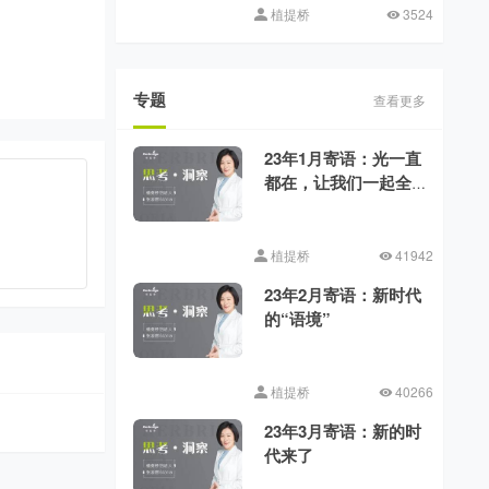
植提桥
3524
专题
查看更多
23年1月寄语：光一直
都在，让我们一起全
力向前
植提桥
41942
23年2月寄语：新时代
的“语境”
植提桥
40266
23年3月寄语：新的时
代来了