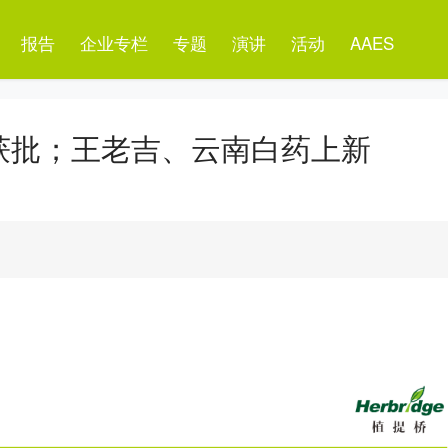
报告
企业专栏
专题
演讲
活动
AAES
获批；王老吉、云南白药上新