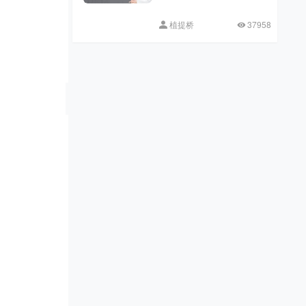
植提桥
37958