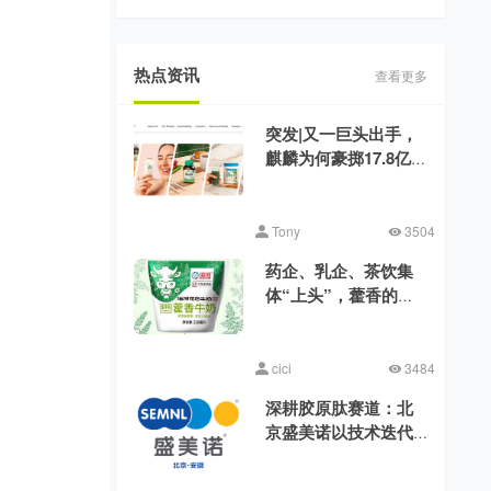
热点资讯
查看更多
突发|又一巨头出手，
麒麟为何豪掷17.8亿美
元收购健美生？
Tony
3504
药企、乳企、茶饮集
体“上头”，藿香的时
代来了？
cici
3484
深耕胶原肽赛道：北
京盛美诺以技术迭代
消解行业品质差异