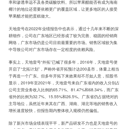
率和渗透率远不及各类碳酸饮料。所以苹果醋能否有成为海南
椰汁的地位还需要依赖更广的覆盖区域，让更多地区的人接受
苹果醋才能把蛋糕做大。
天地壹号在2022年业绩报告中也表示，通过十几年来不断的深
耕细作，公司在广东地区已经形成了较为完善、稳固的经销商
网络，广东市场仍是公司目前最重要的市场。销售区域较为集
中导致公司对广东市场存在一定程度的依赖风险。
事实上，天地壹号“外拓”已喊了很多年，2016年，天地壹号便
开启了“北拓计划”，声称外省开拓预计达200县市，体量上相当
于再造一个广东。但多年开拓下来效果却不尽如人意，招股书
显示，2019年至2021年，天地壹号来自广东省内的收入分别占
公司主营业务收入比例的65.71%、81.47%和68.34%，而广东
省外的比例为32.7%、15.55%和26.5%。广东省仍占据绝对的
主导地位，虽然近年来其在广西、湖南、湖北等地的销售收入
增长速度较快，但报告期内整体收入规模仍然偏低。
除了新兴市场业绩表现平平，新产品研发不力也是天地壹号的