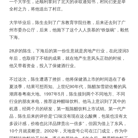
一个大学生，还顺利拿到了北大的录取通知书，村民们更是举
全村之力，将他送出了村庄。
大学毕业后，陈生去到了广东教育学院任教，后来还去到了广
州市委办公厅，后来，他抛下了这个人人羡慕的“铁饭碗”，毅然
下海。
28岁的陈生，下海后的第一份生意就是房地产行业，在此浸润3
年后，也取得了不错的成果，就在地产生意风头正劲的时候，
他又带着资金，投入了保健酒行业。
不过这次，陈生遭遇了挫折，他将保健酒上市的时间选在了春
夏淡季，结果可想而知。上世纪90年代，陈醋加雪碧佐餐的风
潮席卷粤南大地。1997年5月，陈生接到两个不同地方、不同
行业的朋友来电，推荐这种醋味饮料。他马上意识到了其中的
机遇，经两个月的研发，第一瓶陈醋饮料上市试销。第一代产
品，陈生后来的评价是“口味没有现在这么酸爽，包装也没有太
多设计感，价格也比洋品牌贵出一倍多”，但因为借上了东风，
10个月就卖断货。2002年，天地壹号公司在江门成立，作为中
国醋味饮料的开创者，逐步发展壮大。5年之后，苹果醋饮料正