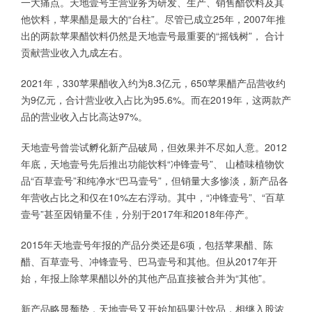
一大痛点。天地壹号主营业务为研发、生产、销售醋饮料及其
他饮料，苹果醋是最大的“台柱”。尽管已成立25年，2007年推
出的两款苹果醋饮料仍然是天地壹号最重要的“摇钱树”， 合计
贡献营业收入九成左右。
2021年，330苹果醋收入约为8.3亿元，650苹果醋产品营收约
为9亿元，合计营业收入占比为95.6%。而在2019年，这两款产
品的营业收入占比高达97%。
天地壹号曾尝试孵化新产品破局，但效果并不尽如人意。2012
年底，天地壹号先后推出功能饮料“冲锋壹号”、 山楂味植物饮
品“百草壹号”和纯净水“巴马壹号”，但销量大多惨淡，新产品各
年营收占比之和仅在10%左右浮动。其中，“冲锋壹号”、“百草
壹号”甚至因销量不佳，分别于2017年和2018年停产。
2015年天地壹号年报的产品分类还是6项，包括苹果醋、陈
醋、百草壹号、冲锋壹号、巴马壹号和其他。但从2017年开
始，年报上除苹果醋以外的其他产品直接被合并为“其他”。
新产品略显颓势，天地壹号又开始加码果汁饮品，相继入股浓