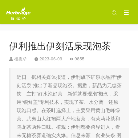
伊利推出伊刻活泉现泡茶
植提桥
2023-06-09
9855
近日，据相关媒体报道，伊利旗下矿泉水品牌“伊
刻活泉”推出了新品现泡茶。据悉，新品为无糖茶
饮，主打“好水泡好茶，新鲜就要现泡”概念，采
用“锁鲜盖”专利技术，实现了茶、水分离，还原
现泡口感。在茶叶选择上，主要采用黄山毛峰绿
茶、武夷山大红袍两大产地茗茶，有茉莉花茶和
乌龙茶两种口味。植观：伊利都要跨界进入，看
来无糖茶赛道确实火爆。信息来源：食业头条 图