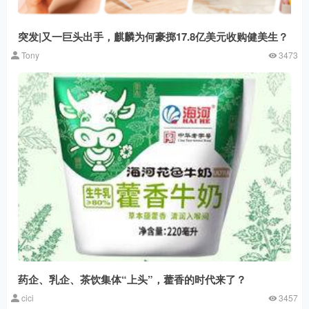
突发|又一巨头出手，麒麟为何豪掷17.8亿美元收购健美生？
Tony
3473
药企、乳企、茶饮集体“上头”，藿香的时代来了？
cici
3457