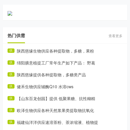
热门供需
查看更多
陕西慈缘生物供应各种提取物，多糖，果粉
供
绵阳膳意植提工厂常年生产如下产品： 野葛
供
陕西慈缘提供各种提取物，多糖类产品
供
健禾生物供应辅酶Q10 水溶cws
供
【山东百龙创园】提供 低聚果糖、抗性糊精
供
欧泽生物供应各种天然浆果类提取物抗氧化
供
福建仙洋洋供应速溶茶粉、茶浓缩液、植物提
供