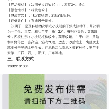
【产品规格】：决明子提取物10：1，蒽醌3%、5%。
【颜色性状】：棕黄色粉末
【包装方式】：1kg/铝箔袋，25kg/纸板桶。
【存储条件】：置通风干燥处。
决明子，是豆科植物决明或小决明的干燥成熟种子，草决明
为一年生、直立、粗壮草本，高1-2米。决明花黄色，荚果细
长，四棱柱形；小决明植株较小，荚果较短。生于山坡、路边
和旷野等处，喜高温、湿润气候。适宜于砂质壤土、腐殖质土
或肥分中等的土中生长。产地长江以南地区都有种植，主产于
安徽、广西、四川、浙江、广东等地。
三、联系方式
13689191334