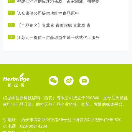
福建仙洋洋供应速溶茶粉、茶浓缩液、植物提
供
诺众康健公司提供功能性食品原料
供
【产品别名】青蒿素 青蒿琥酯 青蒿粉 青
供
江苏元一提供三层晶球益生菌一站式代工服务
供
植提桥创新科技咨询（西安）有限公司成立于2008年，是专注天然健
康行业产品升级、助推天然产品企业链接、创新、发展的媒体平台。
地址： 西安市高新区锦业路69号创业研发园C区瞪羚谷F506室
电话：029-88814264