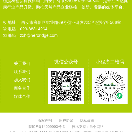
植提桥创新科技咨询（西安）有限公司成立于2008年，是专注天然健
康行业产品升级、助推天然产品企业链接、创新、发展的媒体平台。
地址： 西安市高新区锦业路69号创业研发园C区瞪羚谷F506室
电话：029-88814264
邮箱：zxh@herbridge.com
微信公众号
小程序二维码
关于我们
联系我们
加入我们
商务合作
媒体合作
版权声明
用户协议
隐私政策
陕ICP备14009003号-3
技术支持：
欣创网络