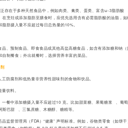
广泛存在于多种天然食品中，例如肉类、禽类、蛋类、富含
ω-3脂肪酸
。在烹饪或添加脂肪至膳食时，应优先选用含有必需脂肪酸的油脂，如
和脂肪摄入量不应超过每日总热量的10%。
食品、预制食品、即食食品或其他高盐高糖食品，如含有添加糖和钠（
和自制餐食；外出就餐时，选择营养丰富的菜品。
味剂
人工防腐剂和低热量非营养性甜味剂的食物和饮品。
能量饮料。
，
一餐中添加糖摄入量不应超过
10 克。比如甜菜糖、
果葡糖浆
、葡
阿斯巴甜
、三氯蔗糖、木糖醇、糖精等。
药品监督管理局（
FDA）“健康” 声明标准。例如，谷物类零食（如饼干）