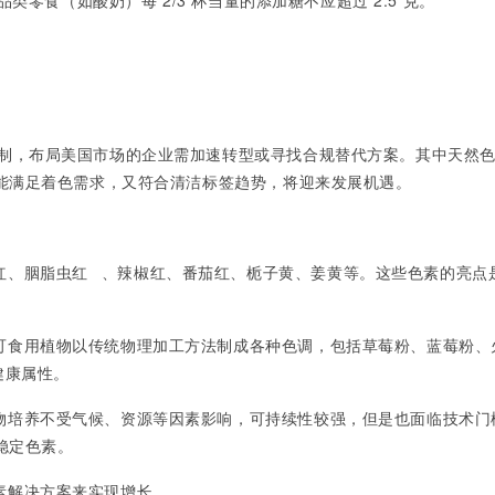
类零食（如酸奶）每 2/3 杯当量的添加糖不应超过 2.5 克。
限制，布局美国市场的企业需加速转型或寻找合规替代方案。其中天然
能满足着色需求，又符合清洁标签趋势，将迎来发展机遇。
红、
胭脂虫红
、辣椒红、番茄红、栀子黄、姜黄等。这些色素的亮点
可食用植物以传统物理加工方法制成各种色调，包括草莓粉、蓝莓粉、
健康属性。
物培养不受气候、资源等因素影响，可持续性较强，但是也面临技术门
稳定色素。
素解决方案来实现增长。