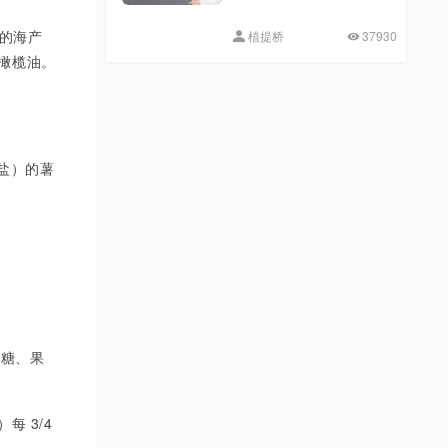
的海产
植提桥
37930
橄榄油。
盐）的薯
萄糖、果
每 3/4