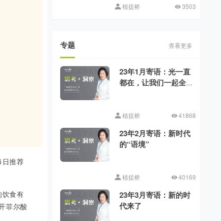
植提桥
3503
专题
查看更多
23年1月寄语：光一直
都在，让我们一起全
力向前
植提桥
41868
23年2月寄语：新时代
的“语境”
每日推荐
植提桥
40169
的饮食有
23年3月寄语：新的时
代来了
开菲尔酸