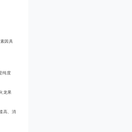
色素因具
是纯度
火龙果
槛高、消