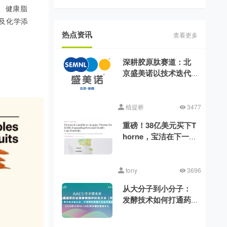
、健康脂
及化学添
热点资讯
查看更多
深耕胶原肽赛道：北
京盛美诺以技术迭代
消解行业品质差异
植提桥
3477
重磅！38亿美元买下T
horne，宝洁在下一盘
什么棋?
tony
3696
从大分子到小分子：
发酵技术如何打通药
食同源的功能化之路