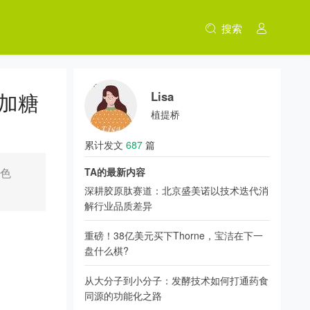
搜索
加糖
Lisa
植提桥
累计发文
687
篇
然色
TA的最新内容
深耕胶原肽赛道：北京盛美诺以技术迭代消
解行业品质差异
重磅！38亿美元买下Thorne，宝洁在下一
盘什么棋?
从大分子到小分子：发酵技术如何打通药食
同源的功能化之路